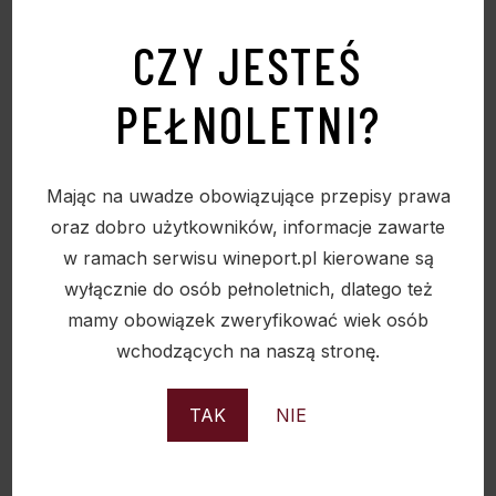
CZY JESTEŚ
ZESTAW PREZENTOWY I1 – MINIMALNE
ZAMÓWIENIE 10SZTUK
PEŁNOLETNI?
89,00
zł
Mając na uwadze obowiązujące przepisy prawa
oraz dobro użytkowników, informacje zawarte
w ramach serwisu wineport.pl kierowane są
Sold
wyłącznie do osób pełnoletnich, dlatego też
mamy obowiązek zweryfikować wiek osób
wchodzących na naszą stronę.
TAK
NIE