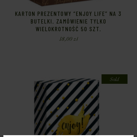
KARTON PREZENTOWY “ENJOY LIFE” NA 3
BUTELKI. ZAMÓWIENIE TYLKO
WIELOKROTNOŚĆ 50 SZT.
18,00
zł
Sold