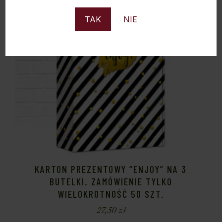
TAK
NIE
KARTON PREZENTOWY “ENJOY” NA 3
BUTELKI. ZAMÓWIENIE TYLKO
WIELOKROTNOŚĆ 50 SZT.
27,50
zł