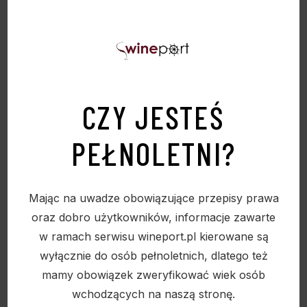
CZY JESTEŚ
KARTON PREZENTOWY “ENJOY” NA 2
PEŁNOLETNI?
BUTELKI. ZAMÓWIENIE TYLKO
WIELOKROTNOŚĆ 50 SZT.
23,00
zł
Mając na uwadze obowiązujące przepisy prawa
oraz dobro użytkowników, informacje zawarte
w ramach serwisu wineport.pl kierowane są
wyłącznie do osób pełnoletnich, dlatego też
mamy obowiązek zweryfikować wiek osób
Sold
wchodzących na naszą stronę.