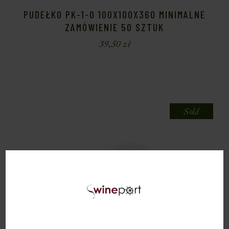
PUDEŁKO PK-1-O 100X100X360 MINIMALNE
ZAMÓWIENIE 50 SZTUK
39,50
zł
Sold