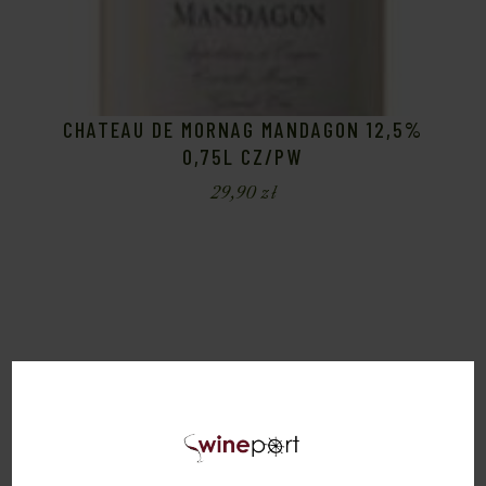
CHATEAU DE MORNAG MANDAGON 12,5%
0,75L CZ/PW
29,90
zł