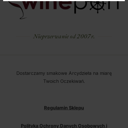
Nieprzerwanie od 2007 r.
Dostarczamy smakowe Arcydzieła na miarę
Twoich Oczekiwań.
Regulamin Sklepu
Polityka Ochrony Danych Osobowych i