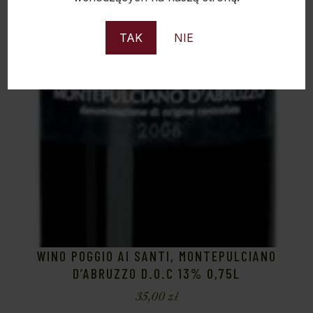
TAK
NIE
WINO POGGIO AI SANTI, MONTEPULCIANO
D’ABRUZZO D.O.C 13% 0,75L
35,00
zł