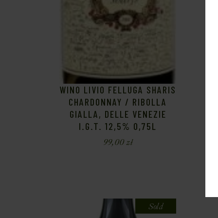
WINO LIVIO FELLUGA SHARIS
CHARDONNAY / RIBOLLA
GIALLA, DELLE VENEZIE
I.G.T. 12,5% 0,75L
99,00
zł
Sold