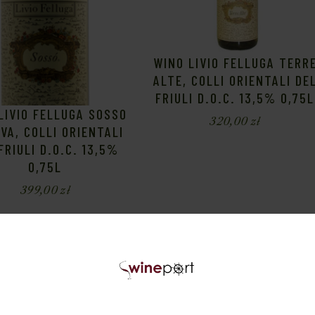
WINO LIVIO FELLUGA TERR
ALTE, COLLI ORIENTALI DE
FRIULI D.O.C. 13,5% 0,75L
LIVIO FELLUGA SOSSO
320,00
zł
VA, COLLI ORIENTALI
FRIULI D.O.C. 13,5%
0,75L
399,00
zł