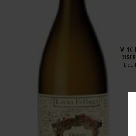
WINO 
RISER
DEL 