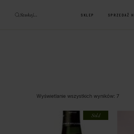
SKLEP
SPRZEDAŻ 
Sklep Wina & Alkohole
Sklep Delikatesy
Sklep Wina & Alkohole
Sklep Delikatesy
Wyświetlanie wszystkich wyników: 7
Sold