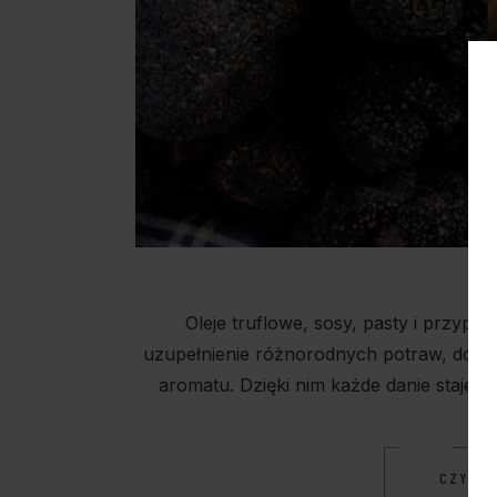
Oleje truflowe, sosy, pasty i przypr
uzupełnienie różnorodnych potraw, dodaj
aromatu. Dzięki nim każde danie staje s
CZYTAJ