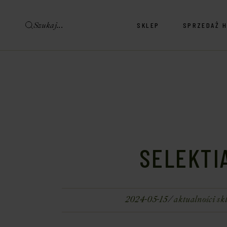
SKLEP
SPRZEDAŻ 
Sklep Wina & Alkohole
Sklep Delikatesy
Sklep Wina & Alkohole
Sklep Delikatesy
SELEKTI
2024-05-15
aktualności sk