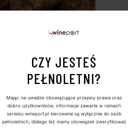
CZY JESTEŚ
PEŁNOLETNI?
awy Selektia Tartufi stanowią doskonałe
ąc im wyjątkowego charakteru i głębokiego
Mając na uwadze obowiązujące przepisy prawa oraz
ię wyjątkowe i niezapomniane dla podniebi
dobro użytkowników, informacje zawarte w ramach
serwisu wineport.pl kierowane są wyłącznie do osób
pełnoletnich, dlatego też mamy obowiązek zweryfikować
 WIĘCEJ