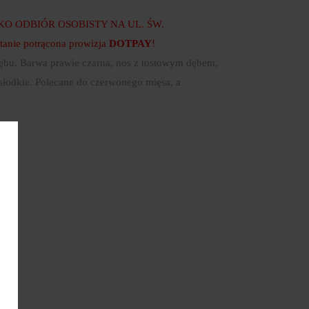
 ODBIÓR OSOBISTY NA UL. ŚW.
anie potrącona prowizja
DOTPAY
!
 dębu. Barwa prawie czarna, nos z tostowym dębem,
słodkie. Polecane do czerwonego mięsa, a