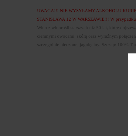
UWAGA!!! NIE WYSYŁAMY ALKOHOLU KURIE
STANISŁAWA 12 W WARSZAWIE!!! W przypadku opłac
Wino z winorośli starszych niż 50 lat, które dojr
ciemnymi owocami, skórą oraz wyraźnym połączenie
szczególnie pieczonej jagnięciny. Szczep: 100% Tin