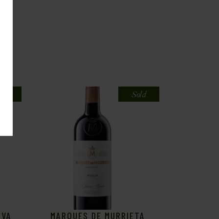
old
Sold
RVA
MARQUES DE MURRIETA