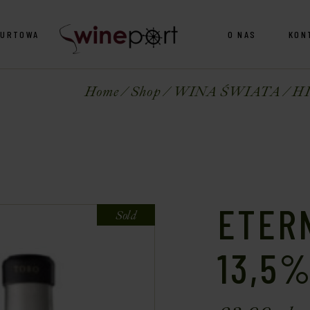
HURTOWA
O NAS
KON
Home
Shop
WINA ŚWIATA
H
ETERN
Sold
13,5%