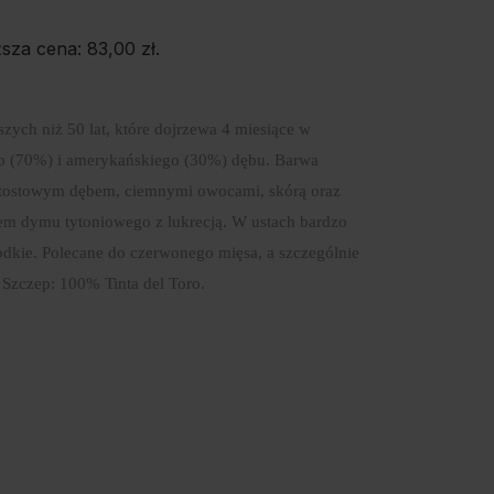
ższa cena:
83,00
zł
.
szych niż 50 lat, które dojrzewa 4 miesiące w
go (70%) i amerykańskiego (30%) dębu. Barwa
z tostowym dębem, ciemnymi owocami, skórą oraz
m dymu tytoniowego z lukrecją. W ustach bardzo
słodkie. Polecane do czerwonego mięsa, a szczególnie
. Szczep: 100% Tinta del Toro.
E