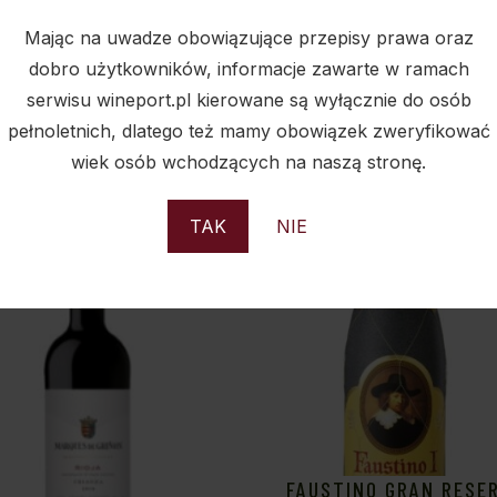
Mając na uwadze obowiązujące przepisy prawa oraz
dobro użytkowników, informacje zawarte w ramach
PODOBNE PRODUKTY
serwisu wineport.pl kierowane są wyłącznie do osób
pełnoletnich, dlatego też mamy obowiązek zweryfikować
wiek osób wchodzących na naszą stronę.
Sold
S
TAK
NIE
FAUSTINO GRAN RESE