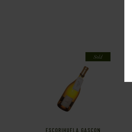
Sold
ESCORIHUELA GASCON