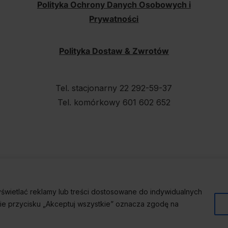
Polityka Ochrony Danych Osobowych i
Prywatności
Polityka Dostaw & Zwrotów
Tel. stacjonarny 22 292-59-37
Tel. komórkowy 601 602 652
świetlać reklamy lub treści dostosowane do indywidualnych
cie przycisku „Akceptuj wszystkie” oznacza zgodę na
023
Wineport
,
Wszelkie prawa zastrzeżone. Created by
Duda D