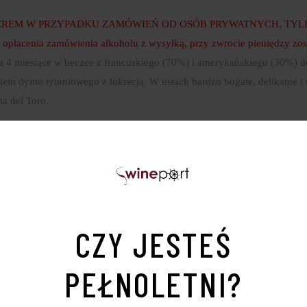
REM W PRZYPADKU ZAMÓWIEŃ OD OSÓB PRYWATNYCH, TYLKO
enia zamówienia alkoholu z wysyłką, przy zwrocie pieniędzy zost
zewa 4 miesiące w beczce z francuskiego (70%) i amerykańskiego (30%)
m dymu tytoniowego z lukrecją. W ustach bardzo bogate, delikatne i 
ta del Toro.
CZY JESTEŚ
PEŁNOLETNI?