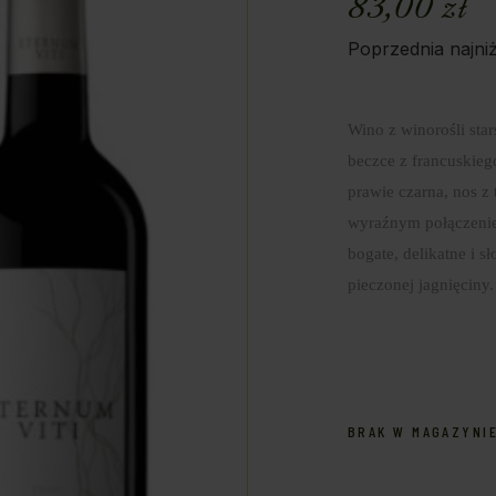
83,00
zł
Poprzednia najni
Wino z winorośli star
beczce z francuskie
prawie czarna, nos 
wyraźnym połączenie
bogate, delikatne i 
pieczonej jagnięciny
BRAK W MAGAZYNI