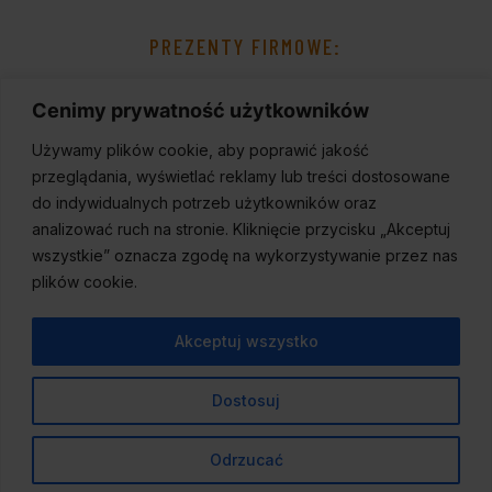
PREZENTY FIRMOWE:
Cenimy prywatność użytkowników
Używamy plików cookie, aby poprawić jakość
przeglądania, wyświetlać reklamy lub treści dostosowane
do indywidualnych potrzeb użytkowników oraz
analizować ruch na stronie. Kliknięcie przycisku „Akceptuj
wszystkie” oznacza zgodę na wykorzystywanie przez nas
plików cookie.
Akceptuj wszystko
Dostosuj
© 2023
Wineport
,
Wszelkie prawa zastrzeżone.
Odrzucać
Created by
Duda Design