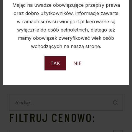
Mając na uwadze obowiązujące przepisy prawa
oraz dobro użytkowników, informacje zawarte
Zapamiętaj moje dane w tej przeglądarce podczas
w ramach serwisu wineport.pl kierowane są
pisania kolejnych komentarzy.
wyłącznie do osób pełnoletnich, dlatego też
mamy obowiązek zweryfikować wiek osób
DODAJ KOMENTARZ
wchodzących na naszą stronę.
TAK
NIE
FILTRUJ CENOWO: