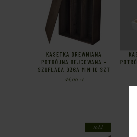
KASETKA DREWNIANA
KA
POTRÓJNA BEJCOWANA –
POTRÓ
SZUFLADA 936A MIN 10 SZT
44,00
zł
Sold