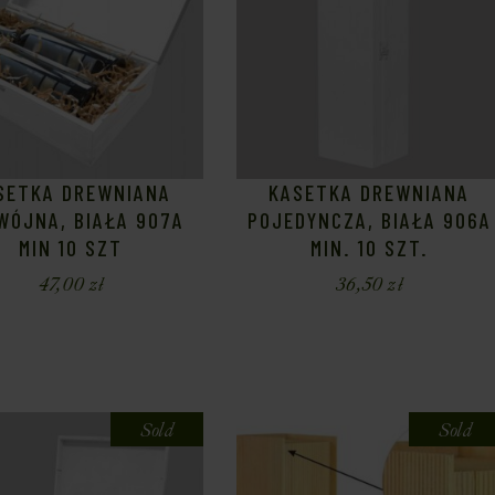
SETKA DREWNIANA
KASETKA DREWNIANA
WÓJNA, BIAŁA 907A
POJEDYNCZA, BIAŁA 906A
MIN 10 SZT
MIN. 10 SZT.
47,00
zł
36,50
zł
Sold
Sold