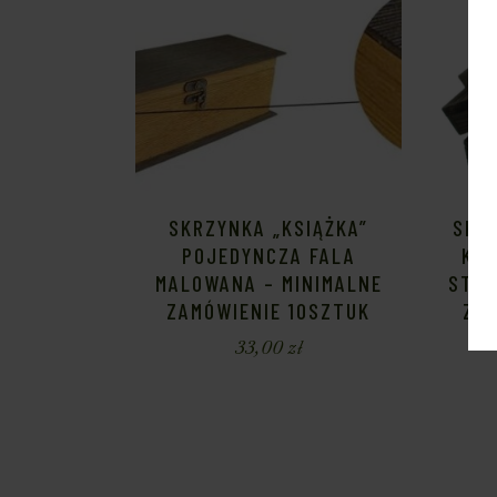
SKRZYNKA „KSIĄŻKA”
SKR
POJEDYNCZA FALA
KUF
MALOWANA – MINIMALNE
STAR
ZAMÓWIENIE 10SZTUK
ZAM
33,00
zł