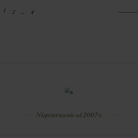
1
2
…
4
Nieprzerwanie od 2007 r.