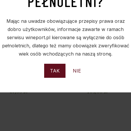
PEŁNOLETNI?
Mając na uwadze obowiązujące przepisy prawa oraz
dobro użytkowników, informacje zawarte w ramach
serwisu wineport.pl kierowane są wyłącznie do osób
pełnoletnich, dlatego też mamy obowiązek zweryfikować
wiek osób wchodzących na naszą stronę.
ZYNKA DREWNIANA –
SKRZYNKA DREWNIANA –
EREK Z OKUCIAMI –
KUFEREK ZE SZCZEBELKAM
TAK
NIE
Y N 359 -MINIMALNE
– STARY N 236 -MINIMALN
ÓWIENIE 10 SZTUK
ZAMÓWIENIE 10 SZTUK
87,00
zł
104,00
zł