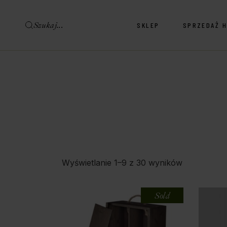
SKLEP
SPRZEDAŻ 
Sklep Wina & Alkohole
Sklep Delikatesy
Sklep Wina & Alkohole
Sklep Delikatesy
Wyświetlanie 1–9 z 30 wyników
Sold