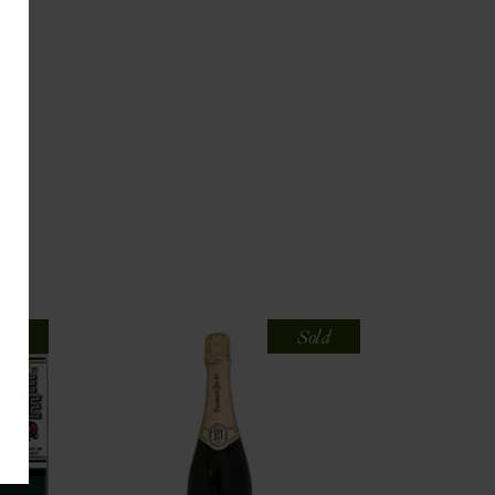
old
Sold