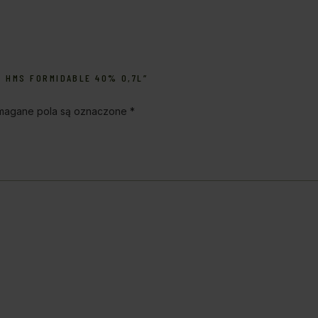
Y HMS FORMIDABLE 40% 0,7L”
agane pola są oznaczone
*