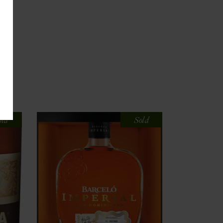
old
Sold