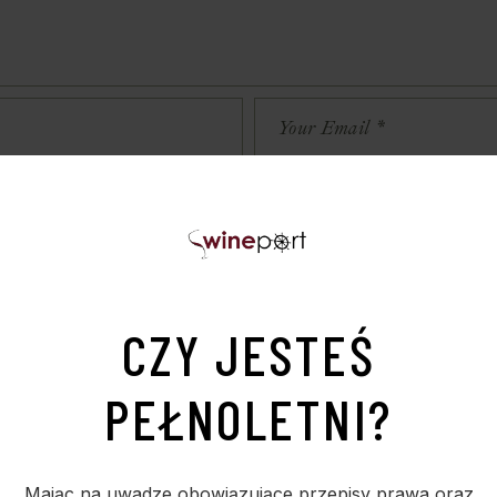
czas pisania kolejnych komentarzy.
CZY JESTEŚ
PEŁNOLETNI?
Mając na uwadze obowiązujące przepisy prawa oraz