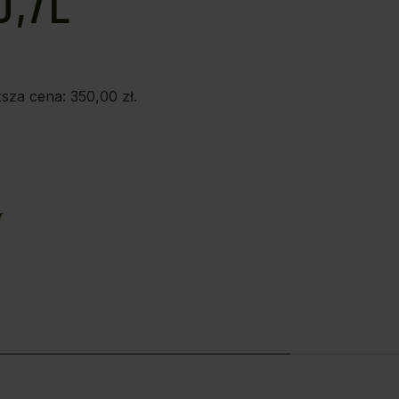
0,7L
ższa cena:
350,00
zł
.
E
M