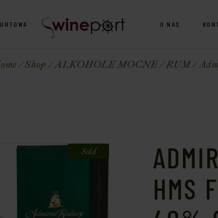
HURTOWA
O NAS
KON
ome
Shop
ALKOHOLE MOCNE
RUM
Admi
ADMI
Sold
HMS 