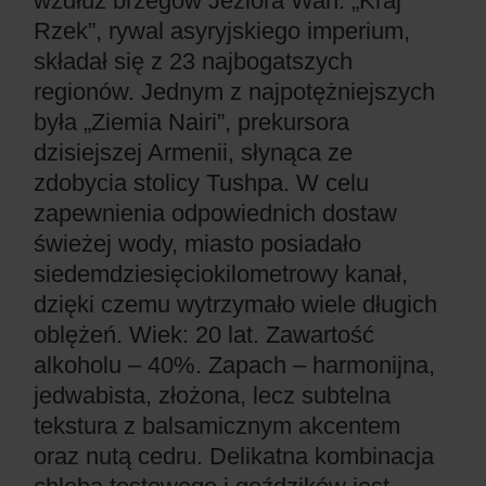
wzdłuż brzegów Jeziora Wan. „Kraj
Rzek”, rywal asyryjskiego imperium,
składał się z 23 najbogatszych
regionów. Jednym z najpotężniejszych
była „Ziemia Nairi”, prekursora
dzisiejszej Armenii, słynąca ze
zdobycia stolicy Tushpa. W celu
zapewnienia odpowiednich dostaw
świeżej wody, miasto posiadało
siedemdziesięciokilometrowy kanał,
dzięki czemu wytrzymało wiele długich
oblężeń. Wiek: 20 lat. Zawartość
alkoholu – 40%. Zapach – harmonijna,
jedwabista, złożona, lecz subtelna
tekstura z balsamicznym akcentem
oraz nutą cedru. Delikatna kombinacja