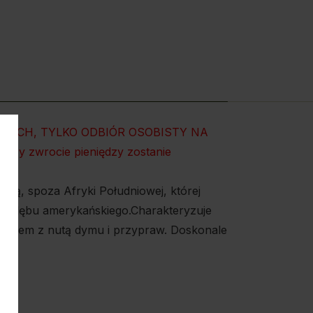
NYCH, TYLKO ODBIÓR OSOBISTY NA
rzy zwrocie pieniędzy zostanie
ną, spoza Afryki Południowej, której
h z dębu amerykańskiego.Charakteryzuje
 dębem z nutą dymu i przypraw. Doskonale