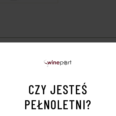
KURIEREM W PRZYPADKU ZAMÓWIEŃ OD OSÓB PRYWAT
 przypadku opłacenia zamówienia alkoholu z wysyłką, p
tage uprawianych na wzgórzach Judei. Ta winnica jest jedy
Pinotage. Wino leżakuje przez okres 12 miesięcy w beczkac
CZY JESTEŚ
m aromatem czerwonych, dojrzałych owoców i eleganckim
PEŁNOLETNI?