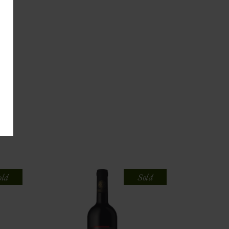
old
Sold