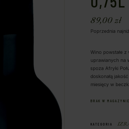
0,75L
89,00
zł
Poprzednia najni
Wino powstałe z 
uprawianych na w
spoza Afryki Połu
doskonałą jakość
miesięcy w becz
BRAK W MAGAZYNI
IZR
KATEGORIA