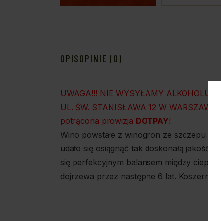
OPIS
OPINIE (0)
UWAGA!!! NIE WYSYŁAMY ALKOHOLU 
UL. ŚW. STANISŁAWA 12 W WARSZAWIE!!! W
potrącona prowizja
DOTPAY
!
Wino powstałe z winogron ze szczepu Pino
udało się osiągnąć tak doskonałą jakość 
się perfekcyjnym balansem między ciepły
dojrzewa przez następne 6 lat. Koszerne.