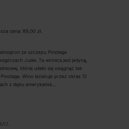
ższa cena:
89,00
zł
.
winogron ze szczepu Pinotage
zgórzach Judei. Ta winnica jest jedyną,
dniowej, której udało się osiągnąć tak
 Pinotage. Wino leżakuje przez okres 12
kach z dębu amerykańsk…
E
AEL