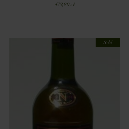
479,90
zł
Sold