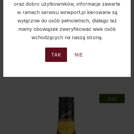
oraz dobro użytkowników, informacje zawarte
w ramach serwisu wineport.pl kierowane są
wyłącznie do osób pełnoletnich, dlatego też
mamy obowiązek zweryfikować wiek osób
wchodzących na naszą stronę.
STOCK 84 V.S.O.P. 38% 1L
TAK
NIE
79,90
zł
Sold