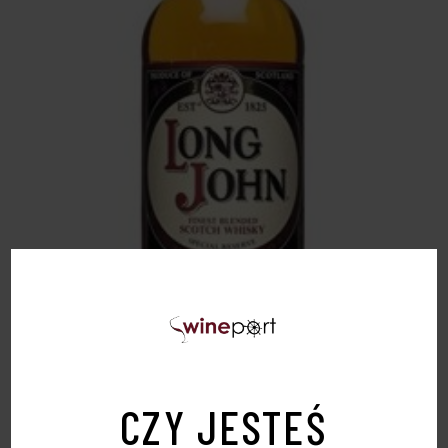
WHISKEY JOHN LONG 0,7L 40%
51,00
zł
CZY JESTEŚ