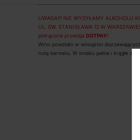
UWAGA!!! NIE WYSYŁAMY ALKOHOLU 
UL. ŚW. STANISŁAWA 12 W WARSZAWIE!!! W
potrącona prowizja
DOTPAY
!
Wino powstało w winogron dojrzewających
nutą karmelu. W smaku pełne i krągłe z s