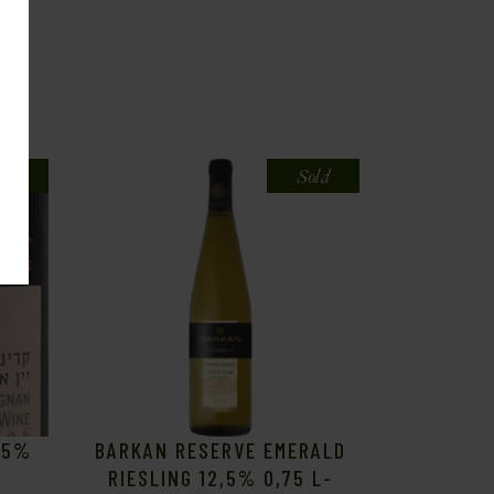
old
Sold
,5%
BARKAN RESERVE EMERALD
RIESLING 12,5% 0,75 L-