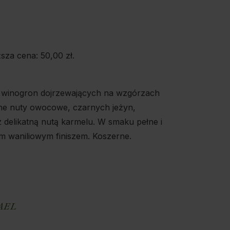
ższa cena:
50,00
zł
.
 winogron dojrzewających na wzgórzach
ne nuty owocowe, czarnych jeżyn,
 z delikatną nutą karmelu. W smaku pełne i
ym waniliowym finiszem. Koszerne.
E
AEL