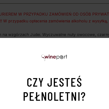
KURIEREM W PRZYPADKU ZAMÓWIEŃ OD OSÓB PRYWAT
 przypadku opłacenia zamówienia alkoholu z wysyłką, p
 na wzgórzach Judei. Wyczuwalne nuty owocowe, czarnych 
ubtelnym waniliowym finiszem. Koszerne.
CZY JESTEŚ
PEŁNOLETNI?