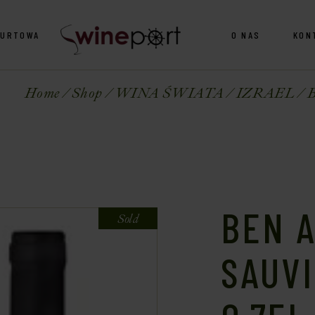
HURTOWA
O NAS
KON
Home
Shop
WINA ŚWIATA
IZRAEL
B
BEN 
Sold
SAUV