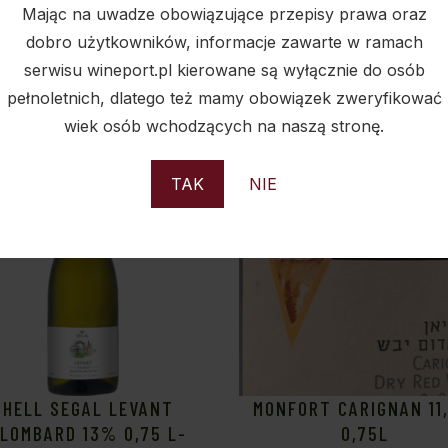
Mając na uwadze obowiązujące przepisy prawa oraz
PODOBNE PRODUKTY
dobro użytkowników, informacje zawarte w ramach
serwisu wineport.pl kierowane są wyłącznie do osób
pełnoletnich, dlatego też mamy obowiązek zweryfikować
wiek osób wchodzących na naszą stronę.
Sold
S
TAK
NIE
SHELL SEGAL LEVANT
MONFORT CARIGNAN 11
LOMBARD 13% 0,75 L-
0,75L