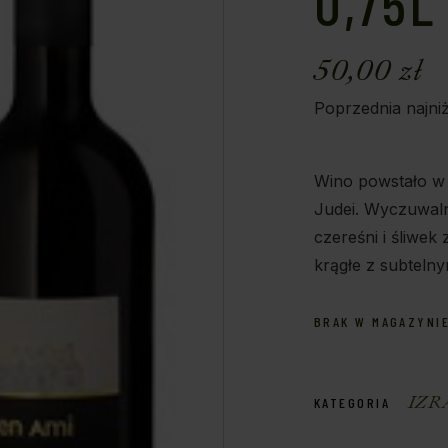
0,75L
50,00
zł
Poprzednia najni
Wino powstało w
Judei. Wyczuwal
czereśni i śliwek
krągłe z subteln
BRAK W MAGAZYNI
IZR
KATEGORIA