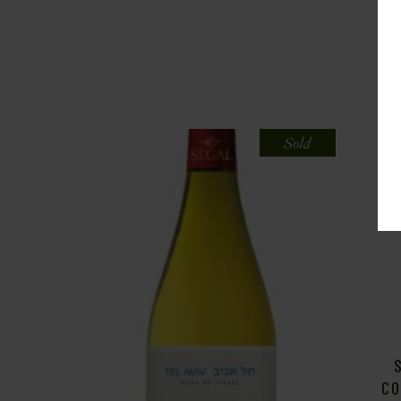
Sold
CO