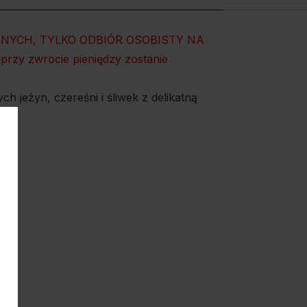
NYCH, TYLKO ODBIÓR OSOBISTY NA
rzy zwrocie pieniędzy zostanie
jeżyn, czereśni i śliwek z delikatną