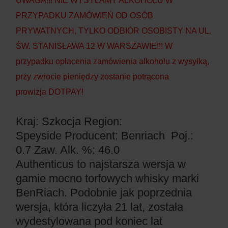
UWAGA!!! NIE WYSYŁAMY ALKOHOLU W
PRZYPADKU ZAMÓWIEŃ OD OSÓB
PRYWATNYCH, TYLKO ODBIÓR OSOBISTY NA UL.
ŚW. STANISŁAWA 12 W WARSZAWIE!!! W
przypadku opłacenia zamówienia alkoholu z wysyłką,
przy zwrocie pieniędzy zostanie potrącona
prowizja DOTPAY!
Kraj: Szkocja
Region:
Speyside
Producent: Benriach
Poj.:
0.7
Zaw. Alk. %: 46.0
Authenticus to najstarsza wersja w
gamie mocno torfowych whisky marki
BenRiach. Podobnie jak poprzednia
wersja, która liczyła 21 lat, została
wydestylowana pod koniec lat