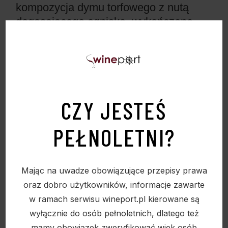
kompozycja dymu torfowego z nutą
dogasającego ogniska, wykończone
świeżymi ziołami i słodkimi akcentami
miodu.
CZY JESTEŚ
PEŁNOLETNI?
Mając na uwadze obowiązujące przepisy prawa
oraz dobro użytkowników, informacje zawarte
w ramach serwisu wineport.pl kierowane są
PODOBNE PRODUKTY
wyłącznie do osób pełnoletnich, dlatego też
mamy obowiązek zweryfikować wiek osób