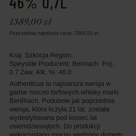
46% 0,7L
1389,00
zł
Poprzednia najniższa cena:
1389,00
zł
.
Kraj: Szkocja
Region:
Speyside
Producent: Benriach
Poj.:
0.7
Zaw. Alk. %: 46.0
Authenticus to najstarsza wersja w
gamie mocno torfowych whisky marki
BenRiach. Podobnie jak poprzednia
wersja, która liczyła 21 lat, została
wydestylowana pod koniec lat
osiemdziesiątych. Do produkcji
wykorzystano mocno wędzony dymem