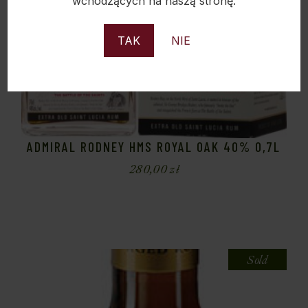
wchodzących na naszą stronę.
TAK
NIE
ADMIRAL RODNEY HMS ROYAL OAK 40% 0,7L
280,00
zł
Sold