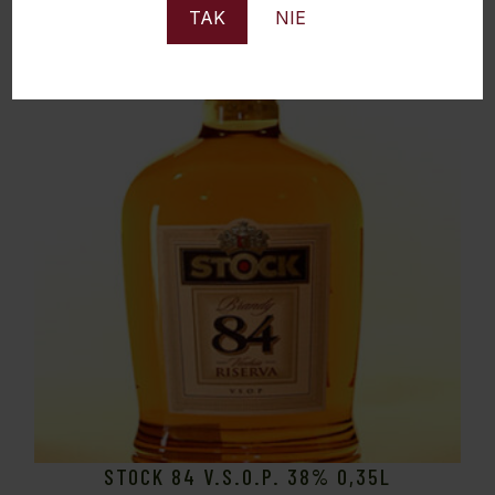
TAK
NIE
Sold
STOCK 84 V.S.O.P. 38% 0,35L