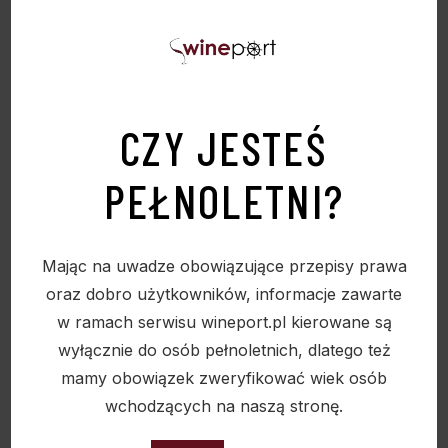
CZY JESTEŚ
PEŁNOLETNI?
Mając na uwadze obowiązujące przepisy prawa
oraz dobro użytkowników, informacje zawarte
BRANDY BARDINET NAPOLEON V.S.O.P 38%
w ramach serwisu wineport.pl kierowane są
0,7L
wyłącznie do osób pełnoletnich, dlatego też
61,50
zł
mamy obowiązek zweryfikować wiek osób
wchodzących na naszą stronę.