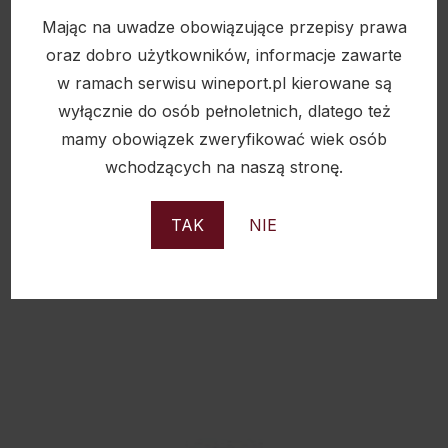
Mając na uwadze obowiązujące przepisy prawa
STOCK 84 V.S.O.P. 38% 1L
oraz dobro użytkowników, informacje zawarte
79,90
zł
w ramach serwisu wineport.pl kierowane są
wyłącznie do osób pełnoletnich, dlatego też
mamy obowiązek zweryfikować wiek osób
wchodzących na naszą stronę.
Sold
TAK
NIE