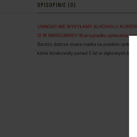
OPIS
OPINIE (0)
UWAGA!!! NIE WYSYŁAMY ALKOHOLU KURIER
12 W WARSZAWIE!!! W przypadku opłacenia zamó
Bardzo dobrze znana marka na polskim rynku. 
które leżakowały ponad 5 lat w dębowych bec