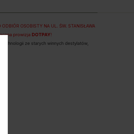
ODBIÓR OSOBISTY NA UL. ŚW. STANISŁAWA
rącona prowizja
DOTPAY
!
echnologii ze starych winnych destylatów,