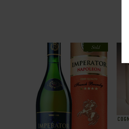
Sold
COG