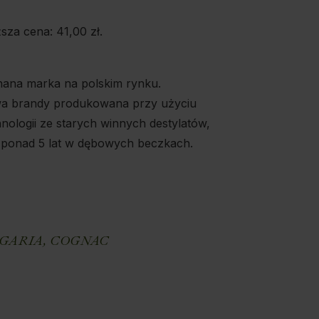
ższa cena:
41,00
zł
.
ana marka na polskim rynku.
a brandy produkowana przy użyciu
nologii ze starych winnych destylatów,
 ponad 5 lat w dębowych beczkach.
E
GARIA
,
COGNAC