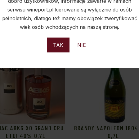
dobro użytkowników, informacje zawarte w ramach
serwisu wineport.pl kierowane są wyłącznie do osób
PODOBNE PRODUKTY
pełnoletnich, dlatego też mamy obowiązek zweryfikować
wiek osób wchodzących na naszą stronę.
TAK
NIE
Sold
S
NAC ABK6 XO GRAND CRU
BRANDY NAPOLEON 180
ETUI 40% 0,7L
0,7L