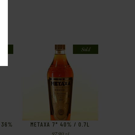
old
Sold
4 36%
METAXA 7* 40% / 0.7L
97,90
zł