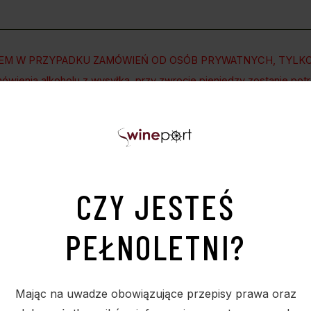
EM W PRZYPADKU ZAMÓWIEŃ OD OSÓB PRYWATNYCH, TYLKO 
wienia alkoholu z wysyłką, przy zwrocie pieniędzy zostanie pot
Wysokojakościowa brandy produkowana przy użyciu tradycyjnych t
zkach.
CZY JESTEŚ
PEŁNOLETNI?
Mając na uwadze obowiązujące przepisy prawa oraz