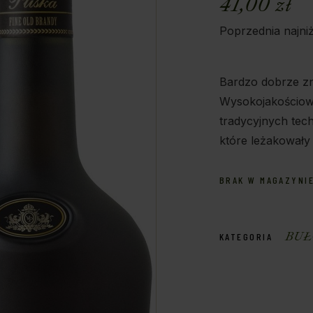
41,00
zł
Poprzednia najni
Bardzo dobrze zn
Wysokojakościow
tradycyjnych tech
które leżakowały
BRAK W MAGAZYNI
BUŁ
KATEGORIA