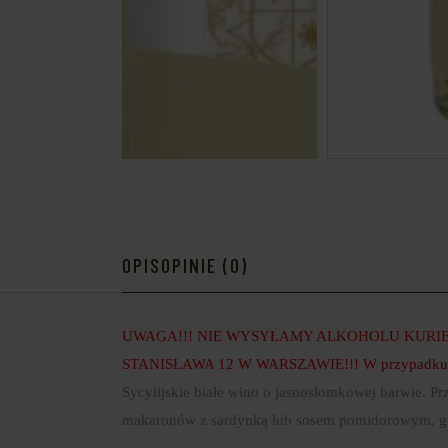
OPIS
OPINIE (0)
UWAGA!!! NIE WYSYŁAMY ALKOHOLU KURIE
STANISŁAWA 12 W WARSZAWIE!!! W przypadku opłac
Sycylijskie białe wino o jasnosłomkowej barwie. P
makaronów z sardynką lub sosem pomidorowym, gril