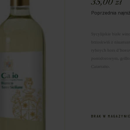
35,00
zł
Poprzednia najni
Sycylijskie białe wi
brzoskwiń z niuansam
rybnych hors d’hoeu
pomidorowym, grillo
Catarratto.
BRAK W MAGAZYNI