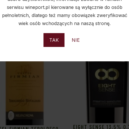
serwisu wineport.pl kierowane są wyłącznie do osób
Sold
S
pełnoletnich, dlatego też mamy obowiązek zweryfikować
wiek osób wchodzących na naszą stronę.
TAK
NIE
EIGHT SENSE 13,5% 0,
TEL FIRMIAN TEROLDEGO