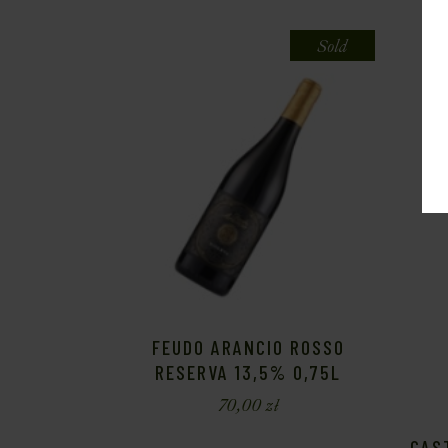
Sold
FEUDO ARANCIO ROSSO
RESERVA 13,5% 0,75L
70,00
zł
CAS