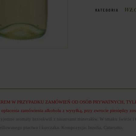
WŁ
KATEGORIA
REM W PRZYPADKU ZAMÓWIEŃ OD OSÓB PRYWATNYCH, TYLKO
enia zamówienia alkoholu z wysyłką, przy zwrocie pieniędzy zost
rzyjemne aromaty brzoskwiń z niuansami minerałów. W smaku świeże i 
lowanego ptactwa i kurczaka. Kompozycja: Inzolia, Catarratto.