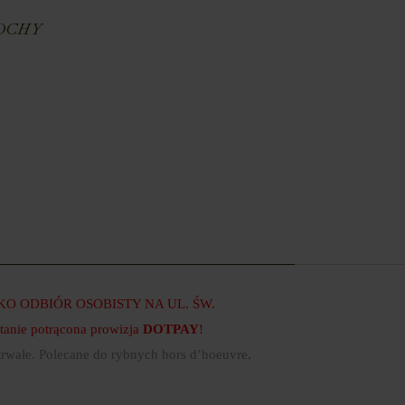
OCHY
 ODBIÓR OSOBISTY NA UL. ŚW.
anie potrącona prowizja
DOTPAY
!
trwałe. Polecane do rybnych hors d’hoeuvre,