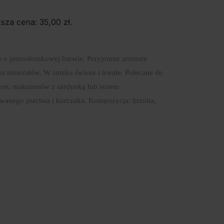
ższa cena:
35,00
zł
.
no o jasnosłomkowej barwie. Przyjemne aromaty
i minerałów. W smaku świeże i trwałe. Polecane do
vre, makaronów z sardynką lub sosem
wanego ptactwa i kurczaka. Kompozycja: Inzolia,
E