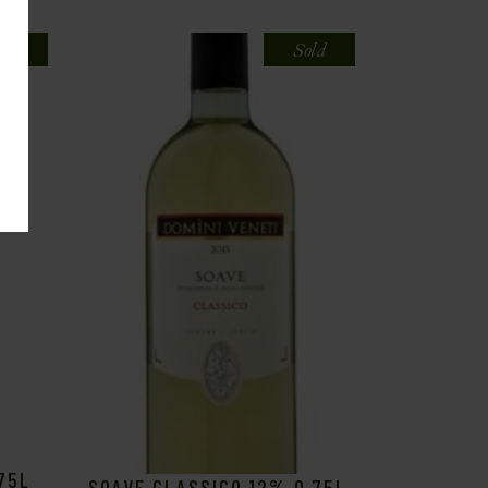
old
Sold
75L
SOAVE CLASSICO 12% 0,75L