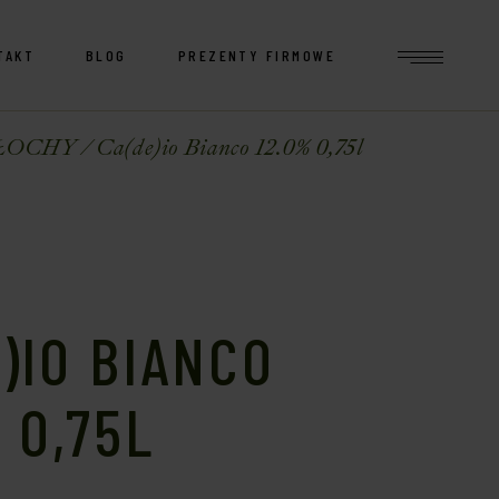
TAKT
BLOG
PREZENTY FIRMOWE
ŁOCHY
Ca(de)io Bianco 12.0% 0,75l
)IO BIANCO
 0,75L