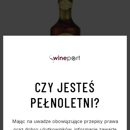
CALVADOS PAPIDOUX FINE 0,7L 40%
CZY JESTEŚ
89,00
zł
PEŁNOLETNI?
Mając na uwadze obowiązujące przepisy prawa
Sold
oraz dobro użytkowników, informacje zawarte