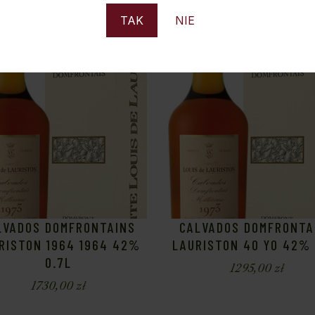
TAK
NIE
Sold
S
LVADOS DOMFRONTAINS
CALVADOS DOMFRONTA
RISTON 1964 1964 42%
LAURISTON 40 YO 42% 
0.7L
1295,00
zł
1730,00
zł