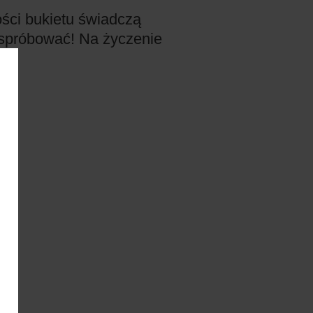
ości bukietu świadczą
 spróbować! Na życzenie