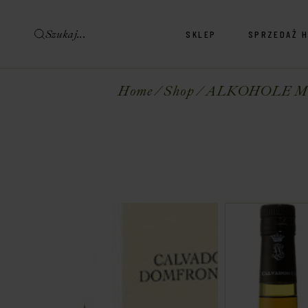
SKLEP
SPRZEDAŻ 
Sklep Wina & Alkohole
Sklep Delikatesy
Home
Shop
ALKOHOLE 
Sklep Wina & Alkohole
Sklep Delikatesy