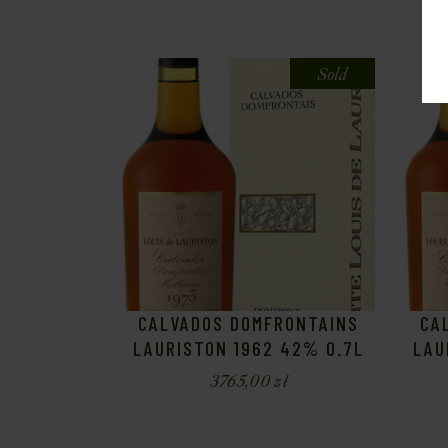
Sold
CALVADOS DOMFRONTAINS
CA
LAURISTON 1962 42% 0.7L
LAU
3765,00
zł