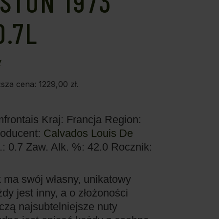
STON 1973
.7L
ł
ższa cena:
1229,00
zł
.
mfrontais
Kraj: Francja
Region:
roducent:
Calvados Louis De
.: 0.7
Zaw. Alk. %: 42.0
Rocznik:
 ma swój własny, unikatowy
dy jest inny, a o złożoności
czą najsubtelniejsze nuty