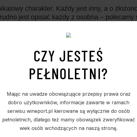
katowy charakter. Każdy jest inny, a o złożon
Trudno jest opisać każdy z osobna – polecamy
ostatnich 100 lat.
CZY JESTEŚ
PEŁNOLETNI?
Mając na uwadze obowiązujące przepisy prawa oraz
dobro użytkowników, informacje zawarte w ramach
serwisu wineport.pl kierowane są wyłącznie do osób
pełnoletnich, dlatego też mamy obowiązek zweryfikować
PODOBNE PRODUKTY
wiek osób wchodzących na naszą stronę.