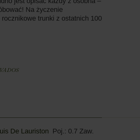
dno jest opisać każdy z osobna –
óbować! Na życzenie
ocznikowe trunki z ostatnich 100
E
VADOS
uis De Lauriston
Poj.: 0.7
Zaw.