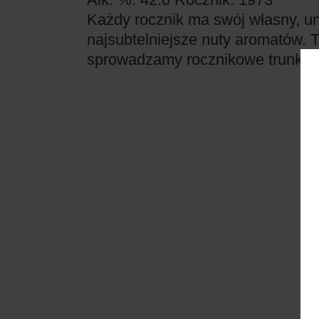
Każdy rocznik ma swój własny, uni
najsubtelniejsze nuty aromatów. 
sprowadzamy rocznikowe trunki z 