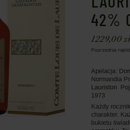
LAURI
42% 0
1229,00
z
Poprzednia najni
Apelacja: Do
Normandia
P
Lauriston
Poj
1973
Każdy rocznik
charakter. Każ
bukietu świad