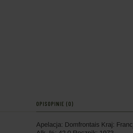
OPIS
OPINIE (0)
Apelacja: Domfrontais
Kraj: Franc
Alk. %: 42.0
Rocznik: 1973