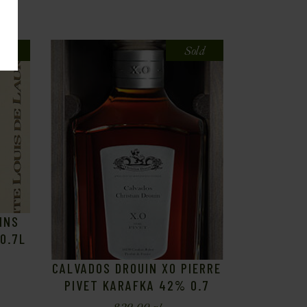
old
Sold
INS
0.7L
CALVADOS DROUIN XO PIERRE
PIVET KARAFKA 42% 0.7