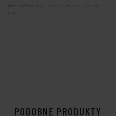
potraw na bazie białych mięs, ryb i owoców morza oraz
sałat.
PODOBNE PRODUKTY