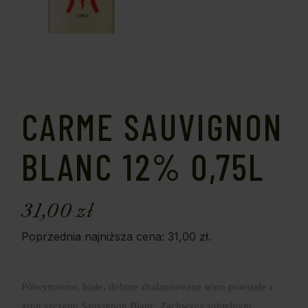
CARME SAUVIGNON
BLANC 12% 0,75L
31,00
zł
Poprzednia najniższa cena:
31,00
zł
.
Półwytrawne, białe, dobrze zbalansowane wino powstałe z
gron szczepu Sauvignon Blanc. Zachwyca subtelnym,