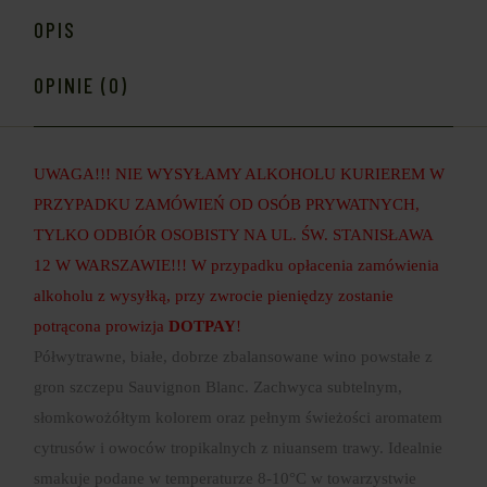
OPIS
OPINIE (0)
UWAGA!!! NIE WYSYŁAMY ALKOHOLU KURIEREM W
PRZYPADKU ZAMÓWIEŃ OD OSÓB PRYWATNYCH,
TYLKO ODBIÓR OSOBISTY NA UL. ŚW. STANISŁAWA
12 W WARSZAWIE!!! W przypadku opłacenia zamówienia
alkoholu z wysyłką, przy zwrocie pieniędzy zostanie
potrącona prowizja
DOTPAY
!
Półwytrawne, białe, dobrze zbalansowane wino powstałe z
gron szczepu Sauvignon Blanc. Zachwyca subtelnym,
słomkowożółtym kolorem oraz pełnym świeżości aromatem
cytrusów i owoców tropikalnych z niuansem trawy. Idealnie
smakuje podane w temperaturze 8-10°C w towarzystwie