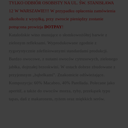
TYLKO ODBIÓR OSOBISTY NA UL. ŚW. STANISŁAWA
12 W WARSZAWIE!!! W przypadku opłacenia zamówienia
alkoholu z wysyłką, przy zwrocie pieniędzy zostanie
potrącona prowizja
DOTPAY
!
Katalońskie wino musujące o słomkowożółtej barwie z
zielonym refleksami. Wyprodukowane zgodnie z
rygorystycznie zdefiniowanymi standardami produkcji.
Bardzo owocowe, z nutami owoców cytrusowych, zielonego
jabłka, dojrzałej brzoskwini. W ustach dobrze zbudowane z
przyjemnym „bąbelkami”. Znakomicie odświeżające.
Kompozycja: 60% Macabeo, 40% Parellada. Polecane jako
aperitif, a także do owoców morza, ryby, przekąsek typu
tapas, dań z makaronem, ryżem oraz miękkich serów.