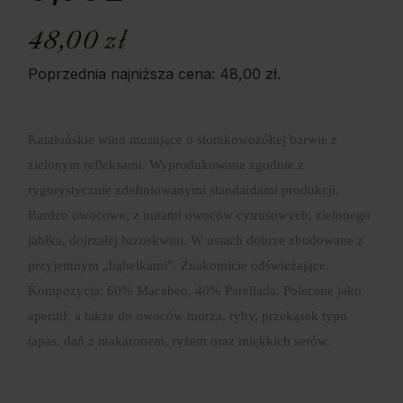
48,00
zł
Poprzednia najniższa cena:
48,00
zł
.
Katalońskie wino musujące o słomkowożółtej barwie z
zielonym refleksami. Wyprodukowane zgodnie z
rygorystycznie zdefiniowanymi standardami produkcji.
Bardzo owocowe, z nutami owoców cytrusowych, zielonego
jabłka, dojrzałej brzoskwini. W ustach dobrze zbudowane z
przyjemnym „bąbelkami”. Znakomicie odświeżające.
Kompozycja: 60% Macabeo, 40% Parellada. Polecane jako
aperitif, a także do owoców morza, ryby, przekąsek typu
tapas, dań z makaronem, ryżem oraz miękkich serów.