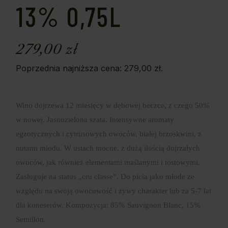
13% 0,75L
279,00
zł
Poprzednia najniższa cena:
279,00
zł
.
Wino dojrzewa 12 miesięcy w dębowej beczce, z czego 50%
w nowej. Jasnozielona szata. Intensywne aromaty
egzotycznych i cytrusowych owoców, białej brzoskwini, z
nutami miodu. W ustach mocne, z dużą ilością dojrzałych
owoców, jak również elementami maślanymi i tostowymi.
Zasługuje na status „cru classe”. Do picia jako młode ze
względu na swoją owocowość i żywy charakter lub za 5-7 lat
dla koneserów. Kompozycja: 85% Sauvignon Blanc, 15%
Semillon.