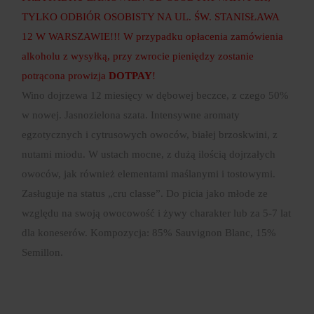
TYLKO ODBIÓR OSOBISTY NA UL. ŚW. STANISŁAWA
12 W WARSZAWIE!!! W przypadku opłacenia zamówienia
alkoholu z wysyłką, przy zwrocie pieniędzy zostanie
potrącona prowizja
DOTPAY
!
Wino dojrzewa 12 miesięcy w dębowej beczce, z czego 50%
w nowej. Jasnozielona szata. Intensywne aromaty
egzotycznych i cytrusowych owoców, białej brzoskwini, z
nutami miodu. W ustach mocne, z dużą ilością dojrzałych
owoców, jak również elementami maślanymi i tostowymi.
Zasługuje na status „cru classe”. Do picia jako młode ze
względu na swoją owocowość i żywy charakter lub za 5-7 lat
dla koneserów. Kompozycja: 85% Sauvignon Blanc, 15%
Semillon.