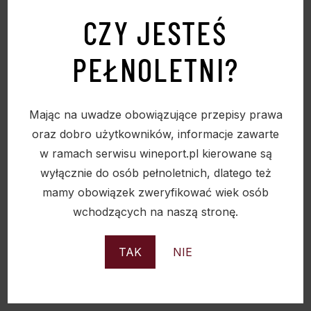
Wino jest doskonałe do wszystkich rodzajów
CZY JESTEŚ
owoców morza ale również świetnie sprawdzi się
jako aperitif.
PEŁNOLETNI?
Wino to nigdy nie będzie produkowane w dużych
ilościach bo winnica z Sav Blanc zajmuje tylko
0,4ha.
Mając na uwadze obowiązujące przepisy prawa
oraz dobro użytkowników, informacje zawarte
w ramach serwisu wineport.pl kierowane są
wyłącznie do osób pełnoletnich, dlatego też
mamy obowiązek zweryfikować wiek osób
wchodzących na naszą stronę.
TAK
NIE