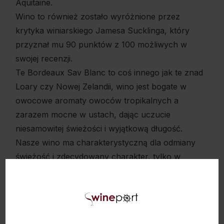
Aquitaine.
Wino to również zostało wyróżnione przez
krytyka winiarskiego Jamesa Sucklinga, który
przyznał mu 90 punktów z 100 możliwych w
swojej recenzji.
Te Bordeaux Sav Blanc to coś innego jak te znad
Loary czy Nowej Zelandii, wino jest bogate w
owocowe aromaty owoców tropikalnych a
zarazem mocne w ustach, dając uczucie
niesamowitej świeżości i wyjątkową długość.
Nasze wino ma charakterystyczną dla odmiany
świeżość i zdecydowany charakter, tylko w
znacznie bardziej dojrzałym opakowaniu jak np te
z Nowej Zelandii. Wtajemniczeni wiedzą, że
najlepsze na świecie Sav. Blanc pochodzi właśnie
z Bordeaux