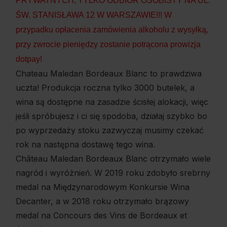
PRYWATNYCH, TYLKO ODBIÓR OSOBISTY NA UL.
ŚW. STANISŁAWA 12 W WARSZAWIE!!! W
przypadku opłacenia zamówienia alkoholu z wysyłką,
przy zwrocie pieniędzy zostanie potrącona prowizja
dotpay!
Chateau Maledan Bordeaux Blanc to prawdziwa
uczta! Produkcja roczna tylko 3000 butelek, a
wina są dostępne na zasadzie ścisłej alokacji, więc
jeśli spróbujesz i ci się spodoba, działaj szybko bo
po wyprzedaży stoku zazwyczaj musimy czekać
rok na następna dostawę tego wina.
Château Maledan Bordeaux Blanc otrzymało wiele
nagród i wyróżnień. W 2019 roku zdobyło srebrny
medal na Międzynarodowym Konkursie Wina
Decanter, a w 2018 roku otrzymało brązowy
medal na Concours des Vins de Bordeaux et