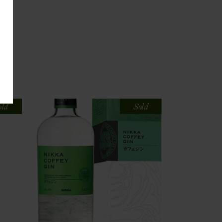
old
Sold