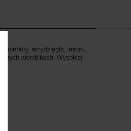
kolendry, arcydzięgla, imbiru,
zianych alembikach. Wysokiej