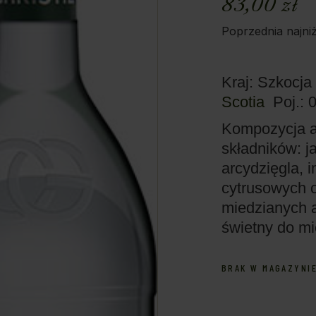
83,00
zł
Poprzednia najni
Kraj: Szkocja
Scotia
Poj.: 
Kompozycja a
składników: j
arcydzięgla, 
cytrusowych o
miedzianych a
świetny do mi
BRAK W MAGAZYNI