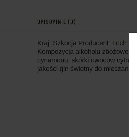
OPIS
OPINIE (0)
Kraj: Szkocja
Producent:
Loch Lo
Kompozycja alkoholu zbożowego i 
cynamonu, skórki owoców cytruso
jakości gin świetny do mieszania 