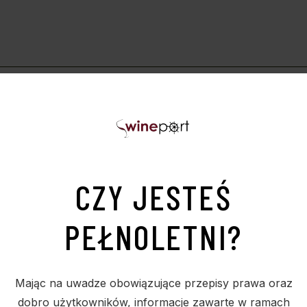
mond / Glen Scotia
Poj.: 0.7
Zaw. Alk. %: 40.0
naturalnych składników: jagód jałowca, nasion 
wych oraz ziół. Potrójnie destylowany w mied
w koktajlach.
CZY JESTEŚ
PEŁNOLETNI?
Mając na uwadze obowiązujące przepisy prawa oraz
dobro użytkowników, informacje zawarte w ramach