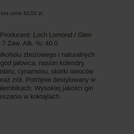
ższa cena:
83,00
zł
.
Producent:
Loch Lomond / Glen
0.7
Zaw. Alk. %: 40.0
lkoholu zbożowego i naturalnych
agód jałowca, nasion kolendry,
imbiru, cynamonu, skórki owoców
raz ziół. Potrójnie destylowany w
lembikach. Wysokiej jakości gin
eszania w koktajlach.
E