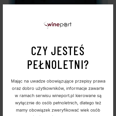
CZY JESTEŚ
WINO COSTAVINEX CABERNET SAV.
PÓŁWYTRAWNE 12,5% 0,75L
PEŁNOLETNI?
23,50
zł
Mając na uwadze obowiązujące przepisy prawa
oraz dobro użytkowników, informacje zawarte
w ramach serwisu wineport.pl kierowane są
Sold
wyłącznie do osób pełnoletnich, dlatego też
mamy obowiązek zweryfikować wiek osób