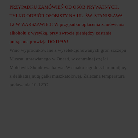
PRZYPADKU ZAMÓWIEŃ OD OSÓB PRYWATNYCH,
TYLKO ODBIÓR OSOBISTY NA UL. ŚW. STANISŁAWA
12 W WARSZAWIE!!! W przypadku opłacenia zamówienia
alkoholu z wysyłką, przy zwrocie pieniędzy zostanie
potrącona prowizja
DOTPAY
!
Wino wyprodukowane z wyselekcjonowanych gron szczepu
Muscat, uprawianego w Onesti, w centralnej części
Mołdawii. Słomkowa barwa. W smaku łagodne, harmonijne,
z delikatną nutą gałki muszkatołowej. Zalecana temperatura
podawania 10-12°C