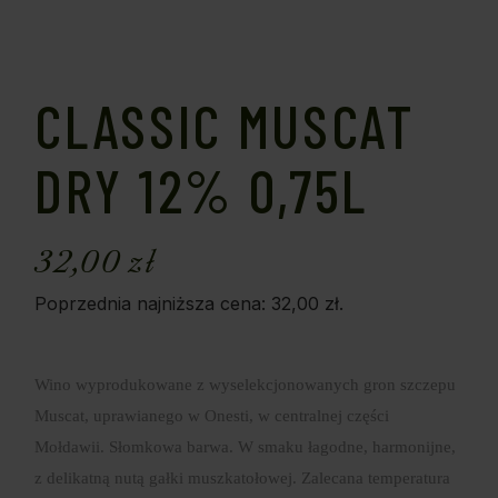
CLASSIC MUSCAT
DRY 12% 0,75L
32,00
zł
Poprzednia najniższa cena:
32,00
zł
.
Wino wyprodukowane z wyselekcjonowanych gron szczepu
Muscat, uprawianego w Onesti, w centralnej części
Mołdawii. Słomkowa barwa. W smaku łagodne, harmonijne,
z delikatną nutą gałki muszkatołowej. Zalecana temperatura