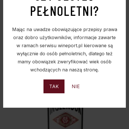
PEŁNOLETNI?
39,50
zł
Mając na uwadze obowiązujące przepisy prawa
oraz dobro użytkowników, informacje zawarte
w ramach serwisu wineport.pl kierowane są
Sold
wyłącznie do osób pełnoletnich, dlatego też
mamy obowiązek zweryfikować wiek osób
wchodzących na naszą stronę.
TAK
NIE