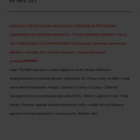
r
UWAGA!!! NIE WYSYŁAMY ALKOHOLU KURIEREM W PRZYPADKU
ZAMÓWIEŃ OD OSÓB PRYWATNYCH, TYLKO ODBIÓR OSOBISTY NA UL.
ŚW. STANISŁAWA 12 W WARSZAWIE!!! W przypadku opłacenia zamówienia
alkoholu z wysyłką, przy zwrocie pieniędzy zostanie potrącona
prowizja
DOTPAY
!
ouge 75cl Wino łączące w sobie najlepsze cechy klimatu Kalifornii z
umiejętnościami Christiana Moueix, właściciela Ch. Petrus, który w 1994 r. kupił
starą winnicę Napanook w Napa. Uprawia tu cztery szczepy: Cabernet
Sauvignon który jest podstawą tego wina (65%), Merlot, Cabernet Franc i Petit
Verdot. Dominus atakuje bukietem porzeczki, wiśni, wanilii i lukrecji złamany
egzotycznymi przyprawami i czarną jeżyną. Wybitne wino