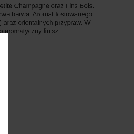
etite Champagne oraz Fins Bois.
nowa barwa. Aromat tostowanego
) oraz orientalnych przypraw. W
 aromatyczny finisz.