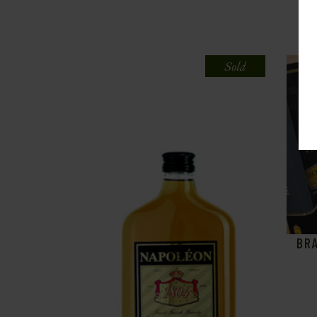
Sold
BR