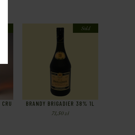
old
Sold
 CRU
BRANDY BRIGADIER 38% 1L
71,50
zł