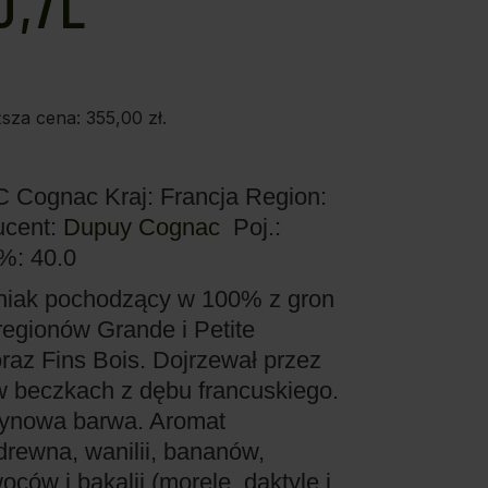
0,7L
ższa cena:
355,00
zł
.
OC Cognac
Kraj: Francja
Region:
ucent:
Dupuy Cognac
Poj.:
 %: 40.0
niak pochodzący w 100% z gron
regionów Grande i Petite
az Fins Bois. Dojrzewał przez
w beczkach z dębu francuskiego.
tynowa barwa. Aromat
rewna, wanilii, bananów,
ców i bakalii (morele, daktyle i