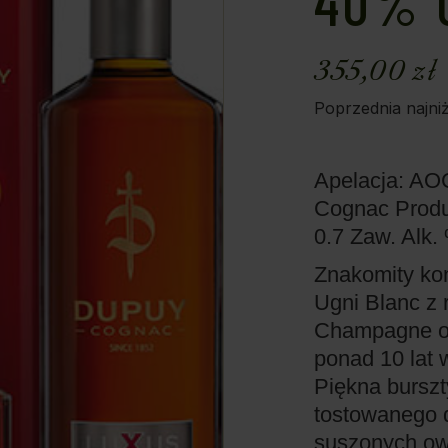
40% 
355,00
zł
Poprzednia najni
Apelacja: A
Cognac
Prod
0.7
Zaw. Alk.
Znakomity ko
Ugni Blanc z 
Champagne or
ponad 10 lat 
Piękna bursz
tostowanego d
suszonych owo