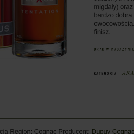
migdały) oraz
bardzo dobra
owocowością.
finisz.
BRAK W MAGAZYNI
ARM
KATEGORIA
cja
Region: Cognac
Producent:
Dupuy Cogna