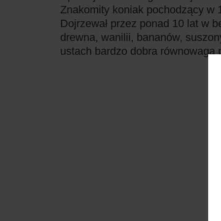
Znakomity koniak pochodzący w 1
Dojrzewał przez ponad 10 lat w 
drewna, wanilii, bananów, suszony
ustach bardzo dobra równowaga p