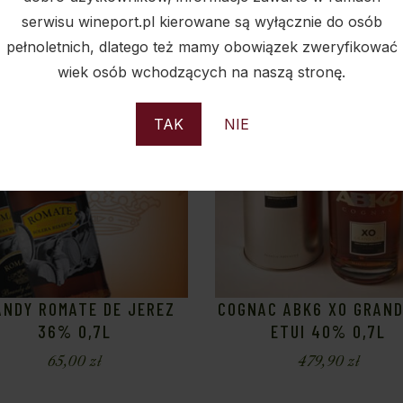
serwisu wineport.pl kierowane są wyłącznie do osób
pełnoletnich, dlatego też mamy obowiązek zweryfikować
wiek osób wchodzących na naszą stronę.
Sold
S
TAK
NIE
ANDY ROMATE DE JEREZ
COGNAC ABK6 XO GRAND
36% 0,7L
ETUI 40% 0,7L
65,00
zł
479,90
zł