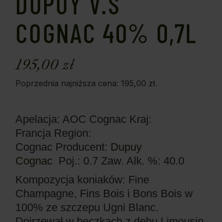
DUPUY V.S
COGNAC 40% 0,7L
195,00
zł
Poprzednia najniższa cena:
195,00
zł
.
Apelacja: AOC Cognac
Kraj:
Francja
Region:
Cognac
Producent:
Dupuy
Cognac
Poj.: 0.7
Zaw. Alk. %: 40.0
Kompozycja koniaków: Fine
Champagne, Fins Bois i Bons Bois w
100% ze szczepu Ugni Blanc.
Dojrzewał w beczkach z dębu Limousin