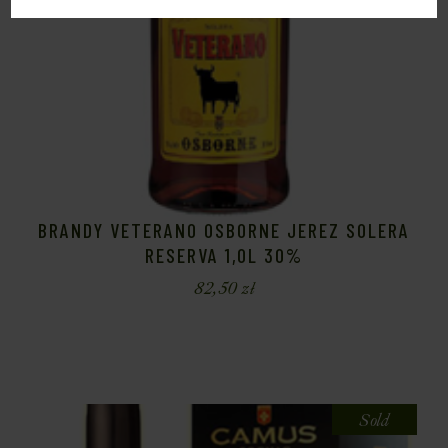
BRANDY VETERANO OSBORNE JEREZ SOLERA
RESERVA 1,0L 30%
82,50
zł
Sold