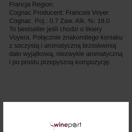
Francja
Region:
Cognac
Producent:
Francois Voyer
Cognac
Poj.: 0.7
Zaw. Alk. %: 18.0
To bestseller jeśli chodzi o likiery
Voyera. Połącznie znakomitego koniaku
z soczystą i aromatyczną brzoskwinią
dało wyjątkową, niezwykle aromatyczną
i po prostu przepyszną kompozycję.