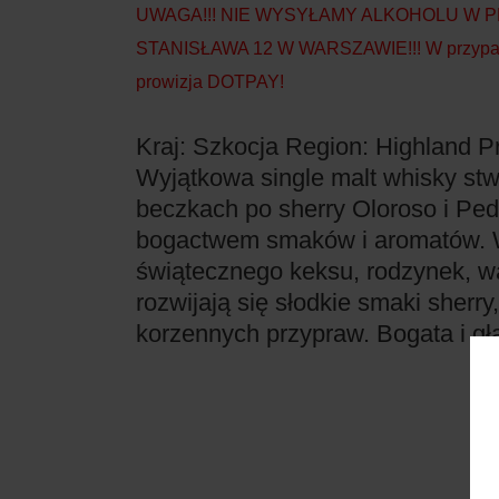
UWAGA!!! NIE WYSYŁAMY ALKOHOLU W 
STANISŁAWA 12 W WARSZAWIE!!! W przypadku 
prowizja DOTPAY!
Kraj: Szkocja
Region: Highland
P
Wyjątkowa single malt whisky stw
beczkach po sherry Oloroso i Ped
bogactwem smaków i aromatów. 
świątecznego keksu, rodzynek, wa
rozwijają się słodkie smaki sherr
korzennych przypraw. Bogata i gł