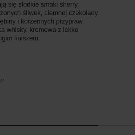
ją się słodkie smaki sherry,
zonych śliwek, ciemnej czekolady
ębiny i korzennych przypraw.
ka whisky, kremowa z lekko
ugim finiszem.
E
ja