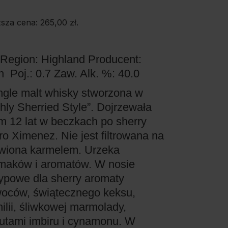
ższa cena:
265,00
zł
.
Region: Highland
Producent:
an
Poj.: 0.7
Zaw. Alk. %: 40.0
ngle malt whisky stworzona w
chly Sherried Style”. Dojrzewała
 12 lat w beczkach po sherry
ro Ximenez. Nie jest filtrowana na
rwiona karmelem. Urzeka
aków i aromatów. W nosie
powe dla sherry aromaty
oców, świątecznego keksu,
ilii, śliwkowej marmolady,
utami imbiru i cynamonu. W