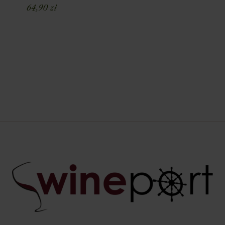
64,90
zł