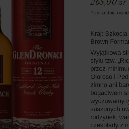
265,00
zł
Poprzednia najni
Kraj: Szkocja
Brown Form
Wyjątkowa si
stylu tzw. „Ri
przez minimum
Oloroso i Ped
zimno ani ba
bogactwem sm
wyczuwamy ty
suszonych ow
rodzynek, wan
czekolady z n