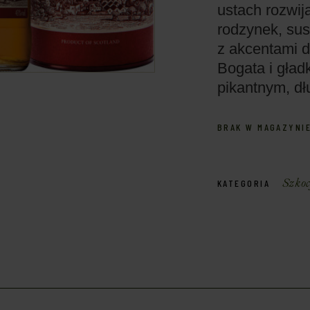
ustach rozwija
rodzynek, sus
z akcentami d
Bogata i gład
pikantnym, dł
BRAK W MAGAZYNI
Szkoc
KATEGORIA