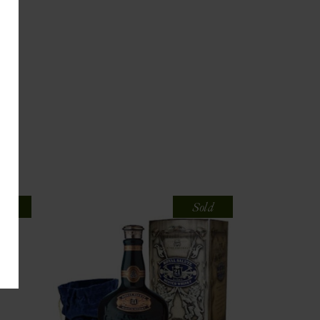
old
Sold