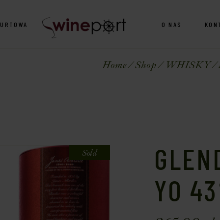
HURTOWA
O NAS
KON
Home
Shop
WHISKY
GLEN
Sold
YO 43