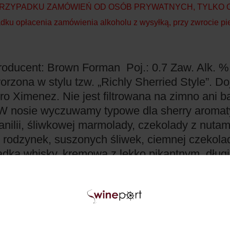
PRZYPADKU ZAMÓWIEŃ OD OSÓB PRYWATNYCH, TYLKO OD
opłacenia zamówienia alkoholu z wysyłką, przy zwrocie pie
roducent: Brown Forman
Poj.: 0.7
Zaw. Alk. %
orzona w stylu tzw. „Richly Sherried Style”. D
ro Ximenez. Nie jest filtrowana na zimno ani 
W nosie wyczuwamy typowe dla sherry aroma
nilii, śliwkowej marmolady, czekolady z nutam
y, rodzynek, suszonych śliwek, ciemnej czekola
adka whisky, kremowa z lekko pikantnym, długi