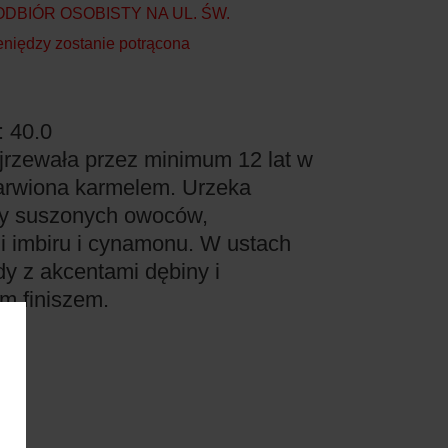
BIÓR OSOBISTY NA UL. ŚW.
niędzy zostanie potrącona
: 40.0
ojrzewała przez minimum 12 lat w
barwiona karmelem. Urzeka
ty suszonych owoców,
i imbiru i cynamonu. W ustach
dy z akcentami dębiny i
m finiszem.