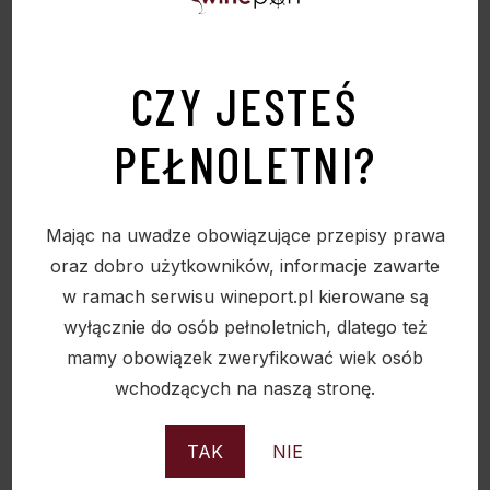
marmolady i cukru trzcinowego.
Wszystko to otulone jest
aromatycznymi przyprawami –
CZY JESTEŚ
cynamonem, zielem angielskim i gałką
PEŁNOLETNI?
muszkatołową. Finisz długi i rozwijający
się z nutami suszonych owoców,
rodzynek i gorzkiej czekolady.
Mając na uwadze obowiązujące przepisy prawa
oraz dobro użytkowników, informacje zawarte
w ramach serwisu wineport.pl kierowane są
wyłącznie do osób pełnoletnich, dlatego też
mamy obowiązek zweryfikować wiek osób
wchodzących na naszą stronę.
TAK
NIE