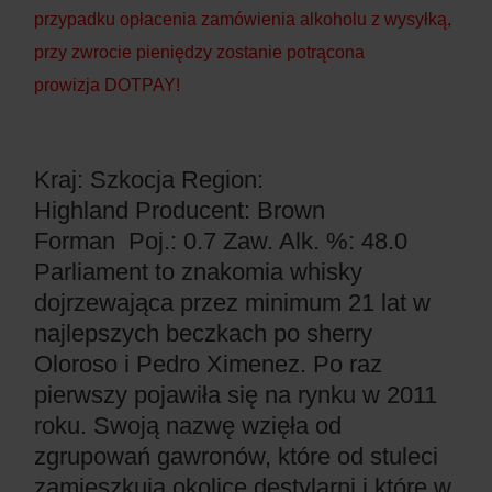
przypadku opłacenia zamówienia alkoholu z wysyłką,
przy zwrocie pieniędzy zostanie potrącona
prowizja DOTPAY!
Kraj: Szkocja
Region:
Highland
Producent: Brown
Forman
Poj.: 0.7
Zaw. Alk. %: 48.0
Parliament to znakomia whisky
dojrzewająca przez minimum 21 lat w
najlepszych beczkach po sherry
Oloroso i Pedro Ximenez. Po raz
pierwszy pojawiła się na rynku w 2011
roku. Swoją nazwę wzięła od
zgrupowań gawronów, które od stuleci
zamieszkują okolicę destylarni i które w