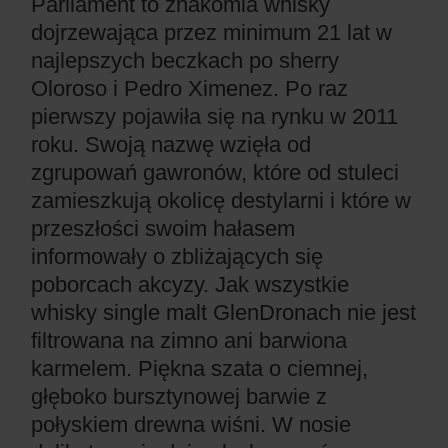
Parliament to znakomia whisky
dojrzewająca przez minimum 21 lat w
najlepszych beczkach po sherry
Oloroso i Pedro Ximenez. Po raz
pierwszy pojawiła się na rynku w 2011
roku. Swoją nazwę wzięła od
zgrupowań gawronów, które od stuleci
zamieszkują okolicę destylarni i które w
przeszłości swoim hałasem
informowały o zbliżających się
poborcach akcyzy. Jak wszystkie
whisky single malt GlenDronach nie jest
filtrowana na zimno ani barwiona
karmelem. Piękna szata o ciemnej,
głęboko bursztynowej barwie z
połyskiem drewna wiśni. W nosie