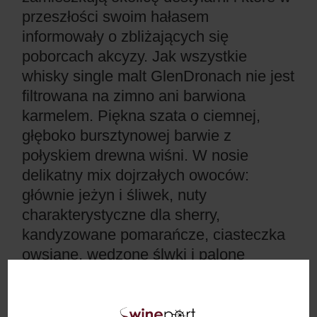
przeszłości swoim hałasem
informowały o zbliżających się
poborcach akcyzy. Jak wszystkie
whisky single malt GlenDronach nie jest
filtrowana na zimno ani barwiona
karmelem. Piękna szata o ciemnej,
głęboko bursztynowej barwie z
połyskiem drewna wiśni. W nosie
delikatny mix dojrzałych owoców:
głównie jeżyn i śliwek, nuty
charakterystyczne dla sherry,
kandyzowane pomarańcze, ciasteczka
owsiane, wędzone ślwki i palone
drewno. W ustach urzekająca i bogata,
dominuje zdecydowany posmak sherry,
gorzkiej czekolady, śliwkowej