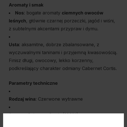
Aromaty i smak
Nos
: bogate aromaty
ciemnych owoców
leśnych
, głównie czarnej porzeczki, jagód i wiśni,
z subtelnymi akcentami przypraw i dymu.
Usta
: aksamitne, dobrze zbalansowane, z
wyczuwalnymi taninami i przyjemną kwasowością.
Finisz długi, owocowy, lekko korzenny,
podkreślający charakter odmiany Cabernet Cortis.
Parametry techniczne
Rodzaj wina
: Czerwone wytrawne
Szczep
: Cabernet Cortis (100%)