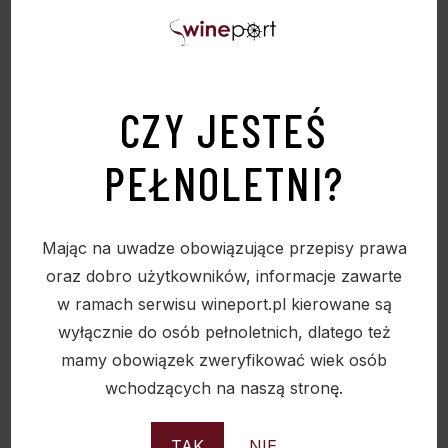
Zawartość alkoholu
: 11,5%
Pojemność
: 750 ml
CZY JESTEŚ
Kolor
: głęboki rubinowy
PEŁNOLETNI?
Temperatura podania
: 14–16 °C
Food pairing
Mając na uwadze obowiązujące przepisy prawa
Doskonałe do:
oraz dobro użytkowników, informacje zawarte
w ramach serwisu wineport.pl kierowane są
dań z czerwonego mięsa,
wyłącznie do osób pełnoletnich, dlatego też
mamy obowiązek zweryfikować wiek osób
pieczeni i potraw z grilla,
wchodzących na naszą stronę.
makaronów z sosami mięsnymi,
TAK
NIE