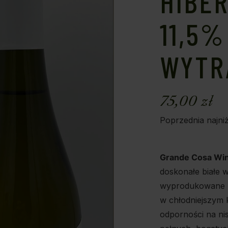
HIBER
11,5%
WYTR
75,00
zł
Poprzednia najni
Grande Cosa Winn
doskonałe białe 
wyprodukowane 
w chłodniejszym k
odporności na ni