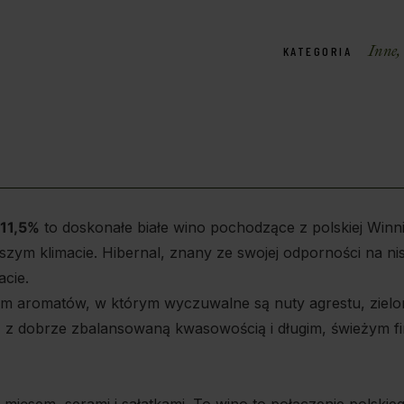
Inne
KATEGORIA
 11,5%
to doskonałe białe wino pochodzące z polskiej Wi
szym klimacie. Hibernal, znany ze swojej odporności na ni
cie.
m aromatów, w którym wyczuwalne są nuty agrestu, zielon
e, z dobrze zbalansowaną kwasowością i długim, świeżym fi