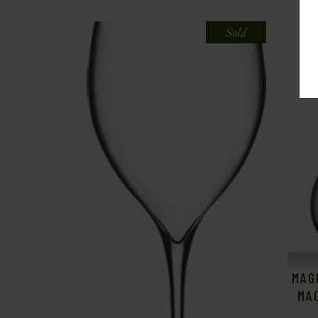
Sold
MAGN
MAG