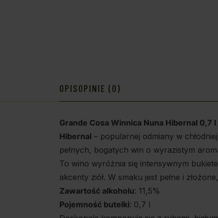
OPIS
OPINIE (0)
Grande Cosa Winnica Nuna Hibernal 0,7 l
Hibernal
– popularnej odmiany w chłodniej
pełnych, bogatych win o wyrazistym aroma
To wino wyróżnia się intensywnym bukiete
akcenty ziół. W smaku jest pełne i złożon
Zawartość alkoholu
: 11,5%
Pojemność butelki
: 0,7 l