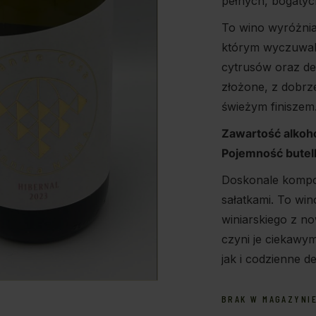
pełnych, bogatyc
To wino wyróżni
którym wyczuwaln
cytrusów oraz del
złożone, z dobrz
świeżym finiszem
Zawartość alkoh
Pojemność butel
Doskonale kompon
sałatkami. To win
winiarskiego z n
czyni je ciekawy
jak i codzienne de
BRAK W MAGAZYNI