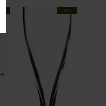
old
Sold
NO