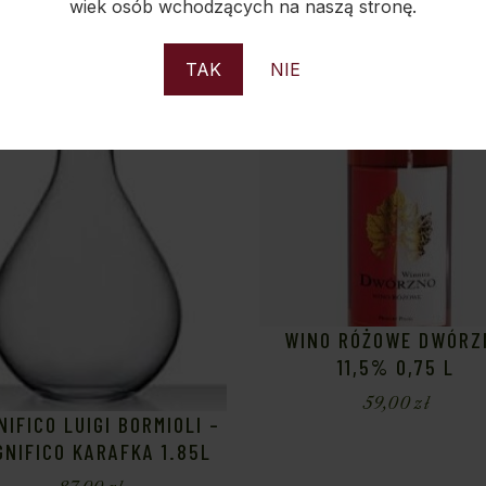
wiek osób wchodzących na naszą stronę.
Sold
S
TAK
NIE
WINO RÓŻOWE DWÓRZ
11,5% 0,75 L
59,00
zł
IFICO LUIGI BORMIOLI –
NIFICO KARAFKA 1.85L