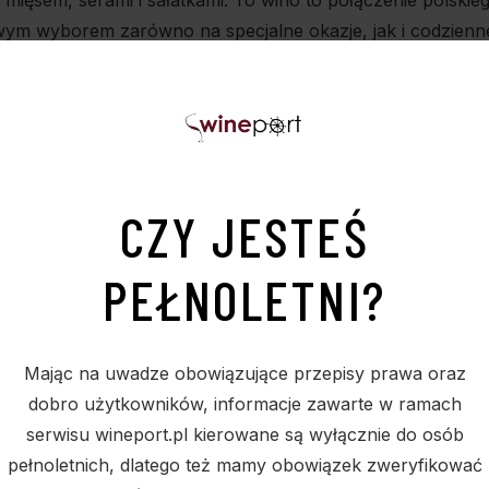
 mięsem, serami i sałatkami. To wino to połączenie polski
awym wyborem zarówno na specjalne okazje, jak i codzienn
CZY JESTEŚ
PEŁNOLETNI?
Mając na uwadze obowiązujące przepisy prawa oraz
PODOBNE PRODUKTY
dobro użytkowników, informacje zawarte w ramach
serwisu wineport.pl kierowane są wyłącznie do osób
pełnoletnich, dlatego też mamy obowiązek zweryfikować