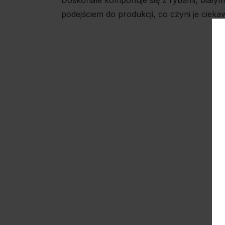
Doskonale komponuje się z rybami, białym
podejściem do produkcji, co czyni je ciek