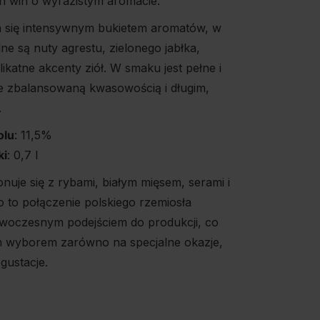
h win o wyrazistym aromacie.
a się intensywnym bukietem aromatów, w
e są nuty agrestu, zielonego jabłka,
ikatne akcenty ziół. W smaku jest pełne i
e zbalansowaną kwasowością i długim,
.
olu
: 11,5%
ki
: 0,7 l
uje się z rybami, białym mięsem, serami i
o to połączenie polskiego rzemiosła
owoczesnym podejściem do produkcji, co
m wyborem zarówno na specjalne okazje,
gustacje.
E