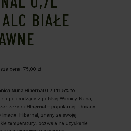
NAL 0,7L
 ALC BIAŁE
AWNE
ższa cena:
75,00
zł
.
ica Nuna Hibernal 0,7 l 11,5%
to
wino pochodzące z polskiej Winnicy Nuna,
ze szczepu
Hibernal
– popularnej odmiany
limacie. Hibernal, znany ze swojej
skie temperatury, pozwala na uzyskanie