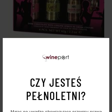
ANTHON BERG – BUTELECZKI CZEKOLADOWE
Z KOKTAILAMI ALKOHOLOWYMI 65G
19,90
zł
CZY JESTEŚ
PEŁNOLETNI?
Sold
Mając na uwadze obowiązujące przepisy prawa