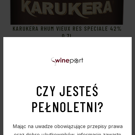
KARUKERA RHUM VIEUX RES SPECIALE 42%
0,7L
268,00
zł
CZY JESTEŚ
Sold
PEŁNOLETNI?
Mając na uwadze obowiązujące przepisy prawa
oraz dobro użytkowników, informacje zawarte