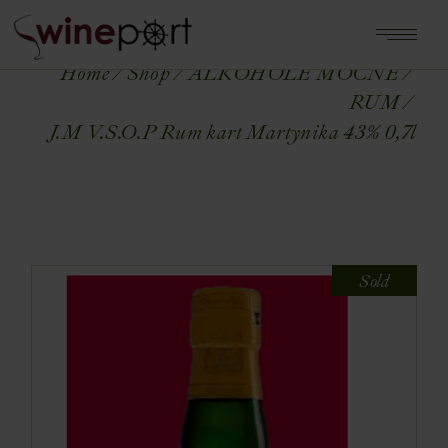
Home
Shop
ALKOHOLE MOCNE
RUM
J.M V.S.O.P Rum kart Martynika 43% 0,7l
Sold