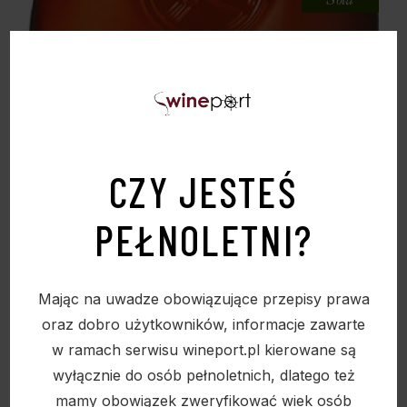
CZY JESTEŚ
PEŁNOLETNI?
Mając na uwadze obowiązujące przepisy prawa
oraz dobro użytkowników, informacje zawarte
KARUKERA RHUM VIEUX RES SPECIALE 42%
w ramach serwisu wineport.pl kierowane są
0,7L
wyłącznie do osób pełnoletnich, dlatego też
268,00
zł
mamy obowiązek zweryfikować wiek osób