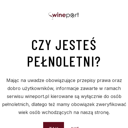
kera
Poj.: 0.7
Zaw. Alk. %: 42.0
soku trzciny cukrowej. Ma świeży, trawiasty cha
y w prostej kompozycji z syropem z trzciny cu
CZY JESTEŚ
PEŁNOLETNI?
Mając na uwadze obowiązujące przepisy prawa oraz
dobro użytkowników, informacje zawarte w ramach
serwisu wineport.pl kierowane są wyłącznie do osób
pełnoletnich, dlatego też mamy obowiązek zweryfikować
wiek osób wchodzących na naszą stronę.
PODOBNE PRODUKTY