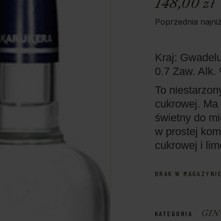
148,00
zł
Poprzednia najni
Kraj: Gwadel
0.7
Zaw. Alk.
To niestarzon
cukrowej. Ma ś
świetny do mi
w prostej kom
cukrowej i li
BRAK W MAGAZYNI
GIN
KATEGORIA