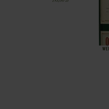
195,00
zł
WE