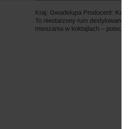
Kraj: Gwadelupa
Producent:
Karu
To niestarzony rum destylowany z 
mieszania w koktajlach – polecam