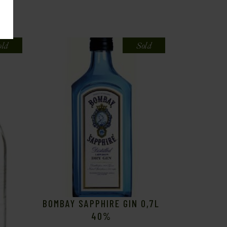
old
Sold
BOMBAY SAPPHIRE GIN 0,7L
40%