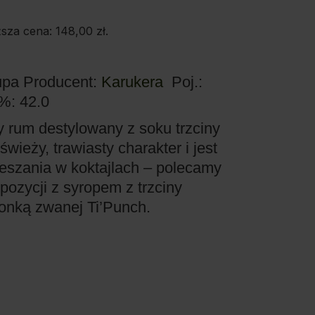
ższa cena:
148,00
zł
.
upa
Producent:
Karukera
Poj.:
 %: 42.0
y rum destylowany z soku trzciny
wieży, trawiasty charakter i jest
eszania w koktajlach – polecamy
pozycji z syropem z trzciny
monką zwanej Ti’Punch.
E