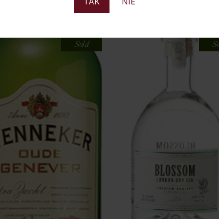
TAK
NIE
Sold
S