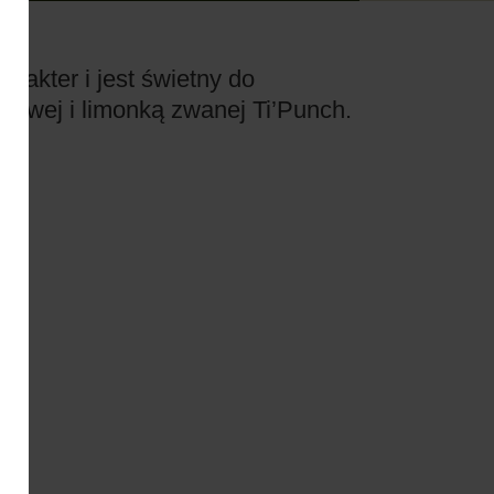
rakter i jest świetny do
krowej i limonką zwanej Ti’Punch.