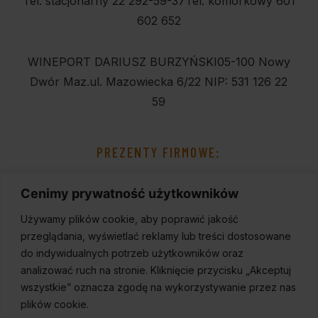
Tel. stacjonarny 22 292-59-37
Tel. komórkowy 601
602 652
WINEPORT DARIUSZ BURZYŃSKI
05-100 Nowy
Dwór Maz.
ul. Mazowiecka 6/22
NIP: 531 126 22
59
PREZENTY FIRMOWE:
Cenimy prywatność użytkowników
Używamy plików cookie, aby poprawić jakość
przeglądania, wyświetlać reklamy lub treści dostosowane
do indywidualnych potrzeb użytkowników oraz
analizować ruch na stronie. Kliknięcie przycisku „Akceptuj
wszystkie” oznacza zgodę na wykorzystywanie przez nas
plików cookie.