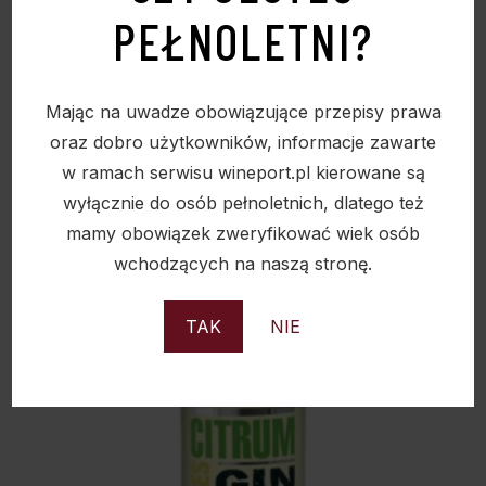
PEŁNOLETNI?
GIN WHITLEY NEILL HANDCRAFTED 43% 0,7L
Mając na uwadze obowiązujące przepisy prawa
185,00
zł
oraz dobro użytkowników, informacje zawarte
w ramach serwisu wineport.pl kierowane są
wyłącznie do osób pełnoletnich, dlatego też
mamy obowiązek zweryfikować wiek osób
wchodzących na naszą stronę.
Sold
TAK
NIE