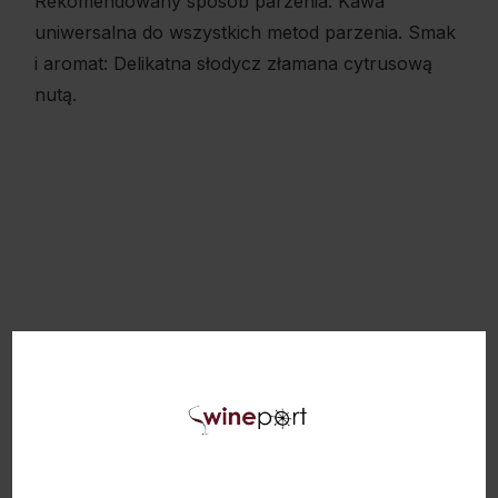
Rekomendowany sposób parzenia: Kawa
uniwersalna do wszystkich metod parzenia. Smak
i aromat: Delikatna słodycz złamana cytrusową
nutą.
PODOBNE PRODUKTY