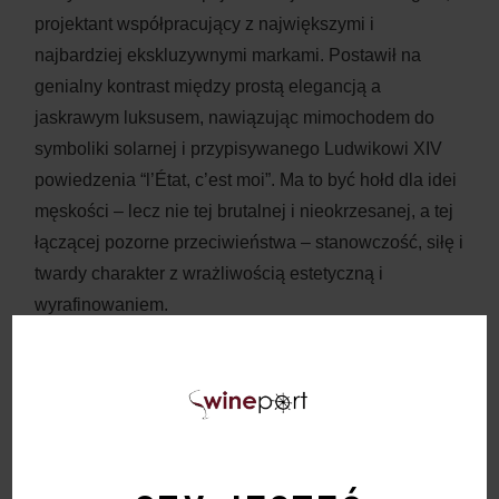
projektant współpracujący z największymi i
najbardziej ekskluzywnymi markami. Postawił na
genialny kontrast między prostą elegancją a
jaskrawym luksusem, nawiązując mimochodem do
symboliki solarnej i przypisywanego Ludwikowi XIV
powiedzenia “l’État, c’est moi”. Ma to być hołd dla idei
męskości – lecz nie tej brutalnej i nieokrzesanej, a tej
łączącej pozorne przeciwieństwa – stanowczość, siłę i
twardy charakter z wrażliwością estetyczną i
wyrafinowaniem.
Firma produkująca D’Aincourt powstała w 1848 roku.
Ma 130 hektarów upraw winorośli, głównie odmiany
ugni blanc. Przez lata dostarczała swoje wyroby
wielkim domom koniakowym jako składnik blendów,
ale też gromadziła bezcenne eaux-de-vie. Dzięki temu
w jej piwnicach znajdują się beczki wypełnione nawet