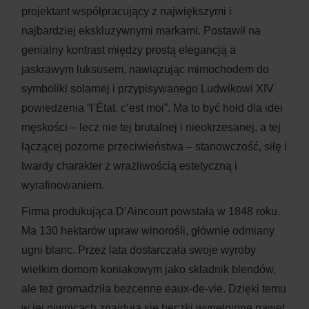
projektant współpracujący z największymi i
najbardziej ekskluzywnymi markami. Postawił na
genialny kontrast między prostą elegancją a
jaskrawym luksusem, nawiązując mimochodem do
symboliki solarnej i przypisywanego Ludwikowi XIV
powiedzenia “l’État, c’est moi”. Ma to być hołd dla idei
męskości – lecz nie tej brutalnej i nieokrzesanej, a tej
łączącej pozorne przeciwieństwa – stanowczość, siłę i
twardy charakter z wrażliwością estetyczną i
wyrafinowaniem.
Firma produkująca D’Aincourt powstała w 1848 roku.
Ma 130 hektarów upraw winorośli, głównie odmiany
ugni blanc. Przez lata dostarczała swoje wyroby
wielkim domom koniakowym jako składnik blendów,
ale też gromadziła bezcenne eaux-de-vie. Dzięki temu
w jej piwnicach znajdują się beczki wypełnione nawet