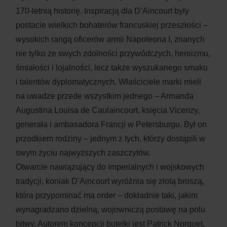
170-letnią historię. Inspiracją dla D’Aincourt były
postacie wielkich bohaterów francuskiej przeszłości –
wysokich rangą oficerów armii Napoleona I, znanych
nie tylko ze swych zdolności przywódczych, heroizmu,
śmiałości i lojalności, lecz także wyszukanego smaku
i talentów dyplomatycznych. Właściciele marki mieli
na uwadze przede wszystkim jednego – Armanda
Augustina Louisa de Caulaincourt, księcia Vicenzy,
generała i ambasadora Francji w Petersburgu. Był on
przodkiem rodziny – jednym z tych, którzy dostąpili w
swym życiu najwyższych zaszczytów.
Otwarcie nawiązujący do imperialnych i wojskowych
tradycji, koniak D’Aincourt wyróżnia się złotą broszą,
która przypominać ma order – dokładnie taki, jakim
wynagradzano dzielną, wojowniczą postawę na polu
bitwy. Autorem koncepcji butelki jest Patrick Norguet,