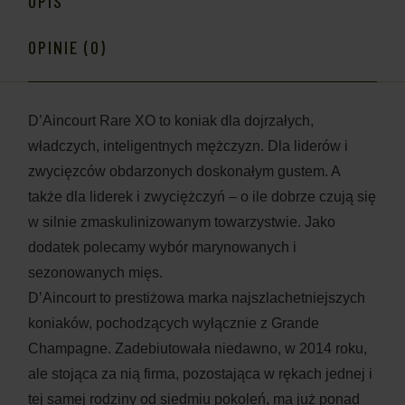
OPIS
OPINIE (0)
D’Aincourt Rare XO to koniak dla dojrzałych,
władczych, inteligentnych mężczyzn. Dla liderów i
zwycięzców obdarzonych doskonałym gustem. A
także dla liderek i zwyciężczyń – o ile dobrze czują się
w silnie zmaskulinizowanym towarzystwie. Jako
dodatek polecamy wybór marynowanych i
sezonowanych mięs.
D’Aincourt to prestiżowa marka najszlachetniejszych
koniaków, pochodzących wyłącznie z Grande
Champagne. Zadebiutowała niedawno, w 2014 roku,
ale stojąca za nią firma, pozostająca w rękach jednej i
tej samej rodziny od siedmiu pokoleń, ma już ponad