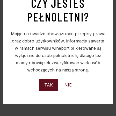
CZY JESTEŚ
stuletnim trunkiem (sic!), i trunek ten trafia następnie –
PEŁNOLETNI?
w ilościach określonych umiejętnie i ze znawstwem
przez mistrza piwnicy – do koniaków D’Aincourt.
Mając na uwadze obowiązujące przepisy prawa
oraz dobro użytkowników, informacje zawarte
w ramach serwisu wineport.pl kierowane są
wyłącznie do osób pełnoletnich, dlatego też
mamy obowiązek zweryfikować wiek osób
wchodzących na naszą stronę.
TAK
NIE