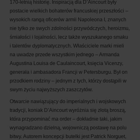
170-letnią historię. Inspiracją dla D’Aincourt były
postacie wielkich bohaterów francuskiej przeszłości –
wysokich rangą oficerów armii Napoleona I, znanych
nie tylko ze swych zdolności przywódczych, heroizmu,
śmiałości i lojalności, lecz także wyszukanego smaku
i talentów dyplomatycznych. Właściciele marki mieli
na uwadze przede wszystkim jednego – Armanda
Augustina Louisa de Caulaincourt, księcia Vicenzy,
generała i ambasadora Francji w Petersburgu. Był on
przodkiem rodziny – jednym z tych, którzy dostąpili w
swym życiu najwyższych zaszczytów.
Otwarcie nawiązujący do imperialnych i wojskowych
tradycji, koniak D’Aincourt wyróżnia się złotą broszą,
która przypominać ma order – dokładnie taki, jakim
wynagradzano dzielną, wojowniczą postawę na polu
bitwy. Autorem koncepcji butelki jest Patrick Norguet,