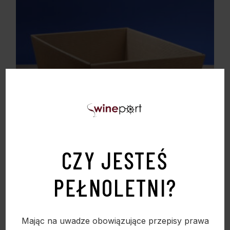
KOSZ PROSTOKĄTNY EKO MINIMALNE
ZAMÓWIENIE 50 SZTUK
CZY JESTEŚ
13,50
zł
PEŁNOLETNI?
Mając na uwadze obowiązujące przepisy prawa
Sold