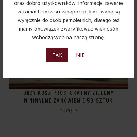
oraz dobro użytkowników, informacje zawarte
w ramach serwisu wineport.pl kierowane są
wyłącznie do osób pełnoletnich, dlatego też
mamy obowiązek zweryfikować wiek osób
wchodzących na naszą stronę.
TAK
NIE
DUŻY KOSZ PROSTOKĄTNY ZIELONY
MINIMALNE ZAMÓWIENIE 50 SZTUK
17,00
zł