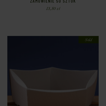
ZAMÓWIENIE 50 SZTUK
13,50
zł
Sold