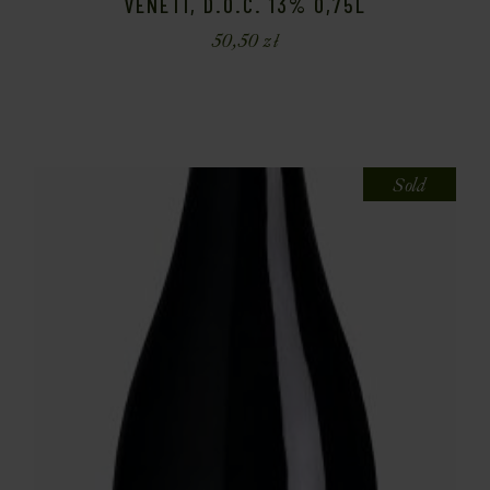
VENETI, D.O.C. 13% 0,75L
50,50
zł
Sold