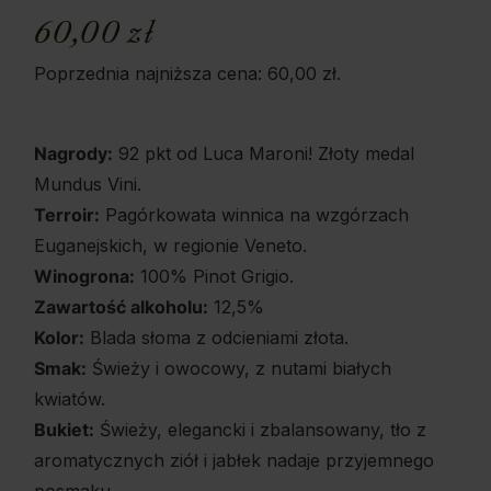
60,00
zł
Poprzednia najniższa cena:
60,00
zł
.
Nagrody:
92 pkt od Luca Maroni! Złoty medal
Mundus Vini.
Terroir:
Pagórkowata winnica na wzgórzach
Euganejskich, w regionie Veneto.
Winogrona:
100% Pinot Grigio.
Zawartość alkoholu:
12,5%
Kolor:
Blada słoma z odcieniami złota.
Smak:
Świeży i owocowy, z nutami białych
kwiatów.
Bukiet:
Świeży, elegancki i zbalansowany, tło z
aromatycznych ziół i jabłek nadaje przyjemnego
posmaku.