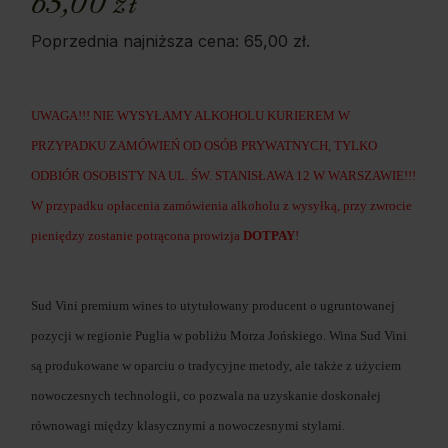
65,00
zł
Poprzednia najniższa cena:
65,00
zł
.
UWAGA!!! NIE WYSYŁAMY ALKOHOLU KURIEREM W
PRZYPADKU ZAMÓWIEŃ OD OSÓB PRYWATNYCH, TYLKO
ODBIÓR OSOBISTY NA UL. ŚW. STANISŁAWA 12 W WARSZAWIE!!!
W przypadku opłacenia zamówienia alkoholu z wysyłką, przy zwrocie
pieniędzy zostanie potrącona prowizja
DOTPAY
!
Sud Vini premium wines to utytułowany producent o ugruntowanej
pozycji w regionie Puglia w pobliżu Morza Jońskiego. Wina Sud Vini
są produkowane w oparciu o tradycyjne metody, ale także z użyciem
nowoczesnych technologii, co pozwala na uzyskanie doskonałej
równowagi między klasycznymi a nowoczesnymi stylami.