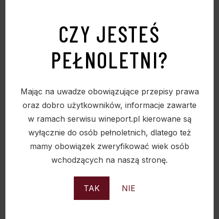
jak brzoskwinie i gruszki, z wyraźną kwasowością
i lekką mineralnością. Wino to ma delikatną, ale
CZY JESTEŚ
wyraźną strukturę, co sprawia, że jest ono
PEŁNOLETNI?
jednocześnie orzeźwiające i kompleksowe.
Fiano jest idealnym winem do spożywania jako
aperitif lub do zestawienia z potrawami kuchni
Mając na uwadze obowiązujące przepisy prawa
śródziemnomorskiej, takimi jak owoce morza,
oraz dobro użytkowników, informacje zawarte
dania z ryżu, kurczak czy grillowane warzywa.
w ramach serwisu wineport.pl kierowane są
Wino to doskonale pasuje do dań o średniej
wyłącznie do osób pełnoletnich, dlatego też
intensywności smaku, gdyż jego subtelna
mamy obowiązek zweryfikować wiek osób
struktura i kwasowość uzupełniają smak potrawy,
wchodzących na naszą stronę.
nie dominując go.
TAK
NIE