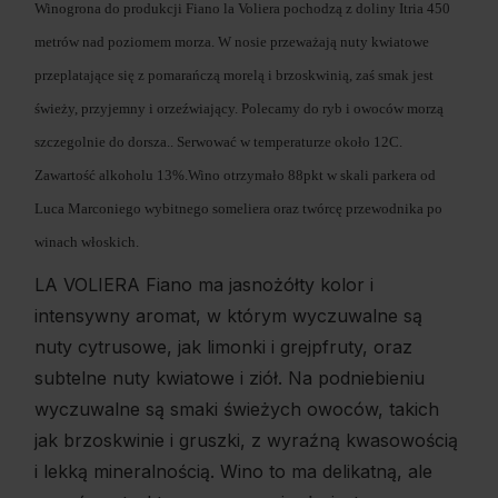
Winogrona do produkcji Fiano la Voliera pochodzą z doliny Itria 450
metrów nad poziomem morza. W nosie przeważają nuty kwiatowe
przeplatające się z pomarańczą morelą i brzoskwinią, zaś smak jest
świeży, przyjemny i orzeźwiający. Polecamy do ryb i owoców morzą
szczegolnie do dorsza.. Serwować w temperaturze około 12C.
Zawartość alkoholu 13%.Wino otrzymało 88pkt w skali parkera od
Luca Marconiego wybitnego someliera oraz twórcę przewodnika po
winach włoskich.
LA VOLIERA Fiano ma jasnożółty kolor i
intensywny aromat, w którym wyczuwalne są
nuty cytrusowe, jak limonki i grejpfruty, oraz
subtelne nuty kwiatowe i ziół. Na podniebieniu
wyczuwalne są smaki świeżych owoców, takich
jak brzoskwinie i gruszki, z wyraźną kwasowością
i lekką mineralnością. Wino to ma delikatną, ale