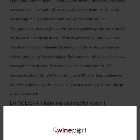
są produkowane w oparciu o tradycyjne metody, ale także z użyciem
nowoczesnych technologii, co pozwala na uzyskanie doskonałej
równowagi między klasycznymi a nowoczesnymi stylami.
Winogrona do produkcji Fiano la Voliera pochodzą z doliny Itria 450
metrów nad poziomem morza. W nosie przeważają nuty kwiatowe
przeplatające się z pomarańczą morelą i brzoskwinią, zaś smak jest
świeży, przyjemny i orzeźwiający. Polecamy do ryb i owoców morzą
szczegolnie do dorsza.. Serwować w temperaturze około 12C.
Zawartość alkoholu 13%.Wino otrzymało 88pkt w skali parkera od
Luca Marconiego wybitnego someliera oraz twórcę przewodnika po
winach włoskich.
LA VOLIERA Fiano ma jasnożółty kolor i
intensywny aromat, w którym wyczuwalne są
nuty cytrusowe, jak limonki i grejpfruty, oraz
subtelne nuty kwiatowe i ziół. Na podniebieniu
wyczuwalne są smaki świeżych owoców, takich